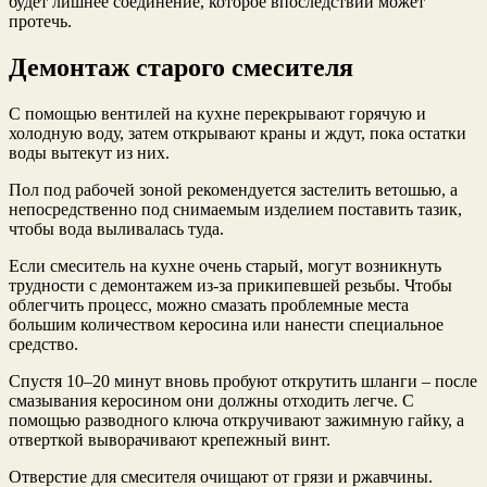
будет лишнее соединение, которое впоследствии может
протечь.
Демонтаж старого смесителя
С помощью вентилей на кухне перекрывают горячую и
холодную воду, затем открывают краны и ждут, пока остатки
воды вытекут из них.
Пол под рабочей зоной рекомендуется застелить ветошью, а
непосредственно под снимаемым изделием поставить тазик,
чтобы вода выливалась туда.
Если смеситель на кухне очень старый, могут возникнуть
трудности с демонтажем из-за прикипевшей резьбы. Чтобы
облегчить процесс, можно смазать проблемные места
большим количеством керосина или нанести специальное
средство.
Спустя 10–20 минут вновь пробуют открутить шланги – после
смазывания керосином они должны отходить легче. С
помощью разводного ключа откручивают зажимную гайку, а
отверткой выворачивают крепежный винт.
Отверстие для смесителя очищают от грязи и ржавчины.