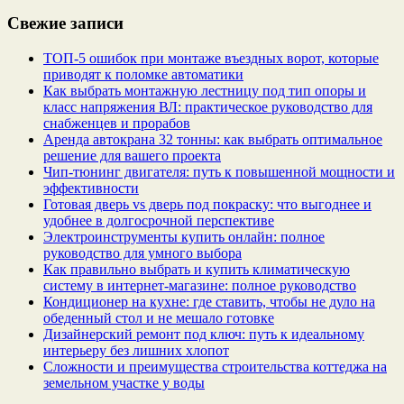
Свежие записи
ТОП-5 ошибок при монтаже въездных ворот, которые
приводят к поломке автоматики
Как выбрать монтажную лестницу под тип опоры и
класс напряжения ВЛ: практическое руководство для
снабженцев и прорабов
Аренда автокрана 32 тонны: как выбрать оптимальное
решение для вашего проекта
Чип‑тюнинг двигателя: путь к повышенной мощности и
эффективности
Готовая дверь vs дверь под покраску: что выгоднее и
удобнее в долгосрочной перспективе
Электроинструменты купить онлайн: полное
руководство для умного выбора
Как правильно выбрать и купить климатическую
систему в интернет‑магазине: полное руководство
Кондиционер на кухне: где ставить, чтобы не дуло на
обеденный стол и не мешало готовке
Дизайнерский ремонт под ключ: путь к идеальному
интерьеру без лишних хлопот
Сложности и преимущества строительства коттеджа на
земельном участке у воды