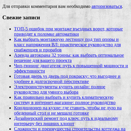
Для отправки комментария вам необходимо
авторизоваться
.
Свежие записи
ТОП-5 ошибок при монтаже въездных ворот, которые
приводят к поломке автоматики
Как выбрать монтажную лестницу под тип опоры и
класс напряжения ВЛ: практическое руководство для
снабженцев и прорабов
Аренда автокрана 32 тонны: как выбрать оптимальное
решение для вашего проекта
Чип‑тюнинг двигателя: путь к повышенной мощности и
эффективности
Готовая дверь vs дверь под покраску: что выгоднее и
удобнее в долгосрочной перспективе
Электроинструменты купить онлайн: полное
руководство для умного выбора
Как правильно выбрать и купить климатическую
систему в интернет‑магазине: полное руководство
Кондиционер на кухне: где ставить, чтобы не дуло на
обеденный стол и не мешало готовке
Дизайнерский ремонт под ключ: путь к идеальному
интерьеру без лишних хлопот
Сложности и преимущества строительства коттеджа на