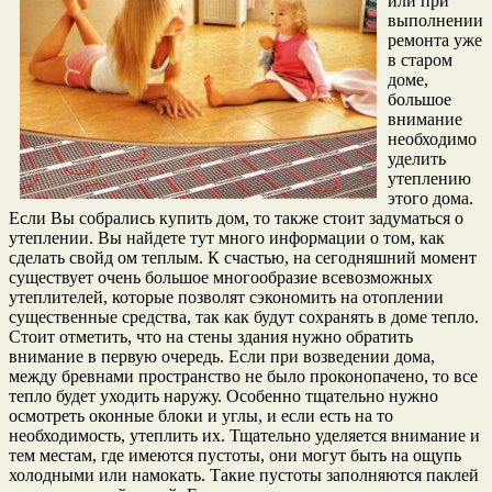
или при
выполнении
ремонта уже
в старом
доме,
большое
внимание
необходимо
уделить
утеплению
этого дома.
Если Вы собрались купить дом, то также стоит задуматься о
утеплении. Вы найдете тут много информации о том, как
сделать свойд ом теплым. К счастью, на сегодняшний момент
существует очень большое многообразие всевозможных
утеплителей, которые позволят сэкономить на отоплении
существенные средства, так как будут сохранять в доме тепло.
Стоит отметить, что на стены здания нужно обратить
внимание в первую очередь. Если при возведении дома,
между бревнами пространство не было проконопачено, то все
тепло будет уходить наружу. Особенно тщательно нужно
осмотреть оконные блоки и углы, и если есть на то
необходимость, утеплить их. Тщательно уделяется внимание и
тем местам, где имеются пустоты, они могут быть на ощупь
холодными или намокать. Такие пустоты заполняются паклей