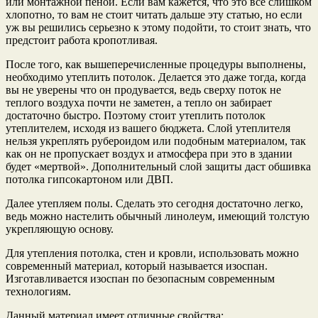
или монтажной пеной. Если вам кажется, что это все слишком
хлопотно, то вам не стоит читать дальше эту статью, но если
уж вы решились серьезно к этому подойти, то стоит знать, что
предстоит работа кропотливая.
После того, как вышеперечисленные процедуры выполнены,
необходимо утеплить потолок. Делается это даже тогда, когда
вы не уверены что он продувается, ведь сверху поток не
теплого воздуха почти не заметен, а тепло он забирает
достаточно быстро. Поэтому стоит утеплить потолок
утеплителем, исходя из вашего бюджета. Слой утеплителя
нельзя укреплять рубероидом или подобным материалом, так
как он не пропускает воздух и атмосфера при это в здании
будет «мертвой». Дополнительный слой защиты даст обшивка
потолка гипсокартоном или ДВП.
Далее утепляем полы. Сделать это сегодня достаточно легко,
ведь можно настелить обычный линолеум, имеющий толстую
укрепляющую основу.
Для утепления потолка, стен и кровли, использовать можно
современный материал, который называется изоспан.
Изготавливается изоспан по безопасным современным
технологиям.
Данный материал имеет отличные свойства: