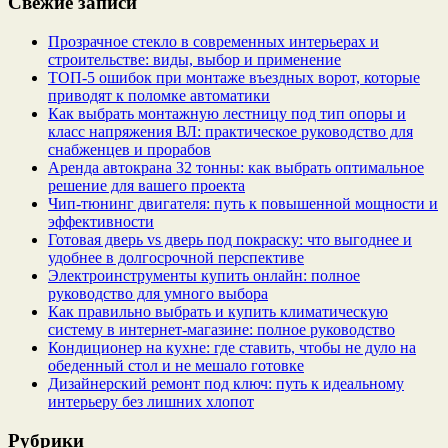
Свежие записи
Прозрачное стекло в современных интерьерах и
строительстве: виды, выбор и применение
ТОП-5 ошибок при монтаже въездных ворот, которые
приводят к поломке автоматики
Как выбрать монтажную лестницу под тип опоры и
класс напряжения ВЛ: практическое руководство для
снабженцев и прорабов
Аренда автокрана 32 тонны: как выбрать оптимальное
решение для вашего проекта
Чип‑тюнинг двигателя: путь к повышенной мощности и
эффективности
Готовая дверь vs дверь под покраску: что выгоднее и
удобнее в долгосрочной перспективе
Электроинструменты купить онлайн: полное
руководство для умного выбора
Как правильно выбрать и купить климатическую
систему в интернет‑магазине: полное руководство
Кондиционер на кухне: где ставить, чтобы не дуло на
обеденный стол и не мешало готовке
Дизайнерский ремонт под ключ: путь к идеальному
интерьеру без лишних хлопот
Рубрики