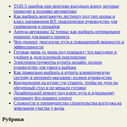
ТОП-5 ошибок при монтаже въездных ворот, которые
приводят к поломке автоматики
Как выбрать монтажную лестницу под тип опоры и
класс напряжения ВЛ: практическое руководство для
снабженцев и прорабов
Аренда автокрана 32 тонны: как выбрать оптимальное
решение для вашего проекта
Чип‑тюнинг двигателя: путь к повышенной мощности и
эффективности
Готовая дверь vs дверь под покраску: что выгоднее и
удобнее в долгосрочной перспективе
Электроинструменты купить онлайн: полное
руководство для умного выбора
Как правильно выбрать и купить климатическую
систему в интернет‑магазине: полное руководство
Кондиционер на кухне: где ставить, чтобы не дуло на
обеденный стол и не мешало готовке
Дизайнерский ремонт под ключ: путь к идеальному
интерьеру без лишних хлопот
Сложности и преимущества строительства коттеджа на
земельном участке у воды
Рубрики