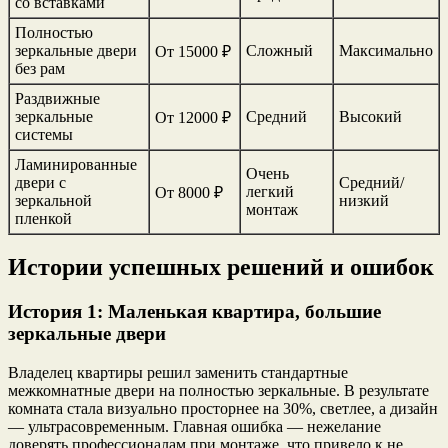
со вставками
Полностью
зеркальные двери
Сложный
Максимально
От 15000 ₽
без рам
Раздвижные
зеркальные
Средний
Высокий
От 12000 ₽
системы
Ламинированные
Очень
двери с
Средний/
легкий
От 8000 ₽
зеркальной
низкий
монтаж
пленкой
Истории успешных решений и ошибок
История 1: Маленькая квартира, большие
зеркальные двери
Владелец квартиры решил заменить стандартные
межкомнатные двери на полностью зеркальные. В результате
комната стала визуально просторнее на 30%, светлее, а дизайн
— ультрасовременным. Главная ошибка — нежелание
доверять профессионалам при монтаже, что привело к не