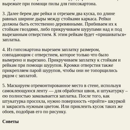
вырежьте при помощи пилы для гипсокартона.
3. Далее берем две рейки и отрезаем два куска, по длине
равных ширине дыры между стойками каркаса. Рейки
должны быть естественно деревянными. Прибиваем их к
стойкам гвоздями, либо прикручиваем шурупами над и под
вырезанным отверстием. К этим рейкам будет «пришиваться»
заплатка.
4. Из гипсокартона вырезаем заплатку размером,
совпадающим с отверстием, которое только что было
вымерено и вырезано. Прикручиваем заплатку к стойкам и
рейкам при помощи шурупов. Кромки отверстия также
прикрепляем парой шурупов, чтобы они не топорщились
рядом с заплатой.
5. Маскируем отремонтированное место в стене, используя
самоклеющуюся ленту — для обработки швов, и штукатурку –
ею полностью замазывается заплатка. После того, как
штукатурка просохла, нужно поверхность «пройти» шкуркой
и закрасить нужным цветом. Или приклеить кусок таких же
обоев, подобрав его по рисунку.
Советы