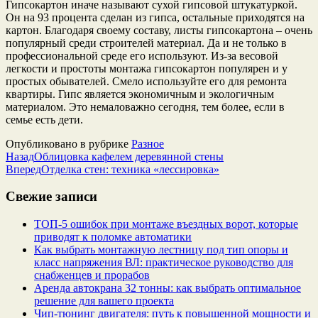
Гипсокартон иначе называют сухой гипсовой штукатуркой.
Он на 93 процента сделан из гипса, остальные приходятся на
картон. Благодаря своему составу, листы гипсокартона – очень
популярный среди строителей материал. Да и не только в
профессиональной среде его используют. Из-за весовой
легкости и простоты монтажа гипсокартон популярен и у
простых обывателей. Смело используйте его для ремонта
квартиры. Гипс является экономичным и экологичным
материалом. Это немаловажно сегодня, тем более, если в
семье есть дети.
Опубликовано в рубрике
Разное
Назад
Облицовка кафелем деревянной стены
Вперед
Отделка стен: техника «лессировка»
Свежие записи
ТОП-5 ошибок при монтаже въездных ворот, которые
приводят к поломке автоматики
Как выбрать монтажную лестницу под тип опоры и
класс напряжения ВЛ: практическое руководство для
снабженцев и прорабов
Аренда автокрана 32 тонны: как выбрать оптимальное
решение для вашего проекта
Чип‑тюнинг двигателя: путь к повышенной мощности и