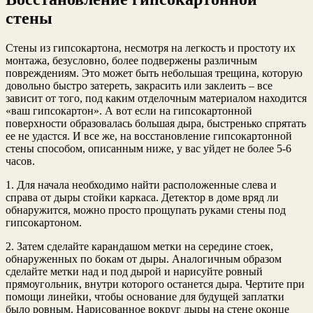
стены
Стены из гипсокартона, несмотря на легкость и простоту их
монтажа, безусловно, более подвержены различным
повреждениям. Это может быть небольшая трещина, которую
довольно быстро затереть, закрасить или заклеить – все
зависит от того, под каким отделочным материалом находится
«ваш гипсокартон». А вот если на гипсокартонной
поверхности образовалась большая дыра, быстренько спрятать
ее не удастся. И все же, на восстановление гипсокартонной
стены способом, описанным ниже, у вас уйдет не более 5-6
часов.
1. Для начала необходимо найти расположенные слева и
справа от дыры стойки каркаса. Детектор в доме вряд ли
обнаружится, можно просто прощупать руками стены под
гипсокартоном.
2. Затем сделайте карандашом метки на середине стоек,
обнаруженных по бокам от дыры. Аналогичным образом
сделайте метки над и под дырой и нарисуйте ровный
прямоугольник, внутри которого останется дыра. Чертите при
помощи линейки, чтобы основание для будущей заплатки
было ровным. Нарисованное вокруг дыры на стене оконце