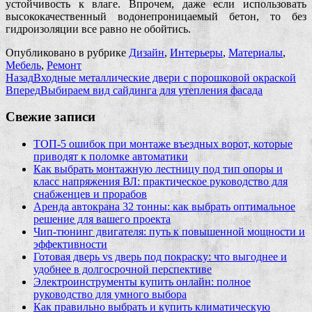
устойчивость к влаге. Впрочем, даже если использовать
высококачественный водонепроницаемый бетон, то без
гидроизоляции все равно не обойтись.
Опубликовано в рубрике
Дизайн
,
Интерьеры
,
Материалы
,
Мебель
,
Ремонт
Назад
Входные металлические двери с порошковой окраской
Вперед
Выбираем вид сайдинга для утепления фасада
Свежие записи
ТОП-5 ошибок при монтаже въездных ворот, которые
приводят к поломке автоматики
Как выбрать монтажную лестницу под тип опоры и
класс напряжения ВЛ: практическое руководство для
снабженцев и прорабов
Аренда автокрана 32 тонны: как выбрать оптимальное
решение для вашего проекта
Чип‑тюнинг двигателя: путь к повышенной мощности и
эффективности
Готовая дверь vs дверь под покраску: что выгоднее и
удобнее в долгосрочной перспективе
Электроинструменты купить онлайн: полное
руководство для умного выбора
Как правильно выбрать и купить климатическую