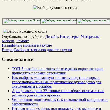
PR: wait…
L: wait…
CY:
Опубликовано в рубрике
Дизайн
,
Интерьеры
,
Материалы
,
Мебель
,
Ремонт
Назад
Белые мотивы на кухне
Вперед
Выбор материалов для стен кухни
Свежие записи
ТОП-5 ошибок при монтаже въездных ворот, которые
приводят к поломке автоматики
Как выбрать монтажную лестницу под тип опоры и
класс напряжения ВЛ: практическое руководство для
снабженцев и прорабов
Аренда автокрана 32 тонны: как выбрать оптимальное
решение для вашего проекта
Чип‑тюнинг двигателя: путь к повышенной мощности и
эффективности
Готовая дверь vs дверь под покраску: что выгоднее и