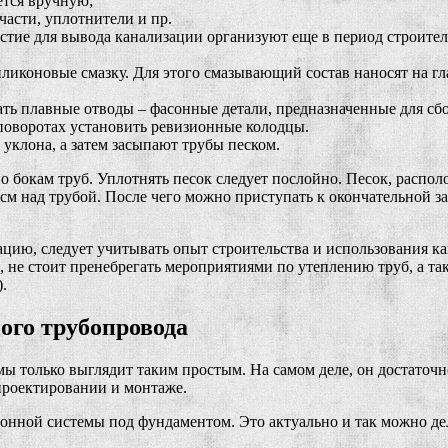
ется вручную;
асти, уплотнители и пр.
рстие для вывода канализации организуют еще в период строител
ликоновые смазку. Для этого смазывающий состав наносят на гла
ать плавные отводы – фасонные детали, предназначенные для сб
 поворотах установить ревизионные колодцы.
 уклона, а затем засыпают трубы песком.
о бокам труб. Уплотнять песок следует послойно. Песок, распо
см над трубой. После чего можно приступать к окончательной за
ацию, следует учитывать опыт строительства и использования к
), не стоит пренебрегать мероприятиями по утеплению труб, а
.
ого трубопровода
мы только выглядит таким простым. На самом деле, он достаточ
проектировании и монтаже.
ной системы под фундаментом. Это актуально и так можно дела