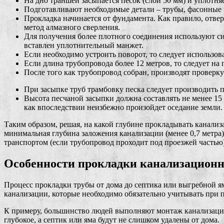
На дно траншеи засыпается песок (слой 50 мм) и уплотня
Подготавливают необходимые детали – трубы, фасонные ч
Прокладка начинается от фундамента. Как правило, отве
метод алмазного сверления.
Для получения более плотного соединения используют си
вставлен уплотнительный манжет.
Если необходимо устроить поворот, то следует использов
Если длина трубопровода более 12 метров, то следует на
После того как трубопровод собран, производят проверку
При засыпке труб трамбовку песка следует производить п
Высота песчаной засыпки должна составлять не менее 15 
как впоследствии неизбежно произойдет оседание земли.
Таким образом, решая, на какой глубине прокладывать канализ
минимальная глубина заложения канализации (менее 0,7 метра
транспортом (если трубопровод проходит под проезжей частью)
Особенности прокладки канализационн
Процесс прокладки трубы от дома до септика или выгребной я
канализации, которые необходимо обязательно учитывать при 
К примеру, большинство людей выполняют монтаж канализацион
глубокое, а септик или яма будут не слишком удалены от дома.