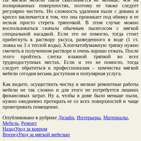
полированных поверхностях, поэтому ее также следует
регулярно чистить. Но сложность удаления пыли с дивана и
кресел заключается в том, что она проникает под обивку и ее
нельзя просто стереть тряпочкой. В этом случае можно
воспользоваться сначала обычным пылесосом с мягкой
специальной насадкой. Если это не помогло, тогда стоит
прибегнуть к раствору уксуса, разведенного в воде (1 ст.
ложка на 3 л теплой воды). Хлопчатобумажную тряпку нужно
смочить в полученном растворе и очень хорошо отжать. После
этого пройтись слегка влажной тряпкой во всех
труднодоступных местах. Если и это не помогло, тогда
следует обратиться к профессионалам – химчистка мягкой
мебели сегодня весьма доступная и популярная услуга.
Как видите, осуществить чистку и мелкие ремонтные работы
мебели не так сложно и для этого не потребуется лишних
финансовых затрат. Ну а, чтобы в доме было меньше пыли,
нужно ежедневно протирать ее со всех поверхностей и чаще
проветривать помещение.
Опубликовано в рубрике
Дизайн
,
Интерьеры
,
Материалы
,
Мебель
,
Ремонт
Назад
Уход за ковром
Вперед
Уход за мягкой мебелью