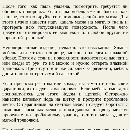
После того, как пыль удалена, посмотрите, требуется ли
обновить полировку. Если ваша мебель уже не блестит как
раньше, то отполируйте ее с помощью репейного масла. Для
этого нужно нанести пару капель масла на мягкую ткань и
протереть всю потускневшую поверхность. После чего
требуется отполировать ее замшевой или любой другой не
ворсистой тряпочкой.
Неполированные изделия, неважно это изысканная Smania
мебель или что-то попроще, можно подвергать влажной
уборке. Поэтому, если на поверхности имеются грязные пятна
или следы от рук, то их можно и нужно оттереть влажной
тряпочкой. При отсутствии же сильных загрязнений, мебель
достаточно протереть сухой салфеткой.
Если при осмотре стола или комода вы заметите небольшие
царапинки, их следует замаскировать. Если мебель темная, то
воспользуйтесь для этого йодом и щеткой. Осторожно
нанесите капельку йода на щетку и протрите проблемное
место. С царапинами на светлой мебели следует бороться с
помощью восковых мелков: подходящим по цвету мелком
проведите по проблемному участку, остатки мела удалите
мягкой тряпочкой.
На мягкой мебели пыль скапливается не меньше, чем на