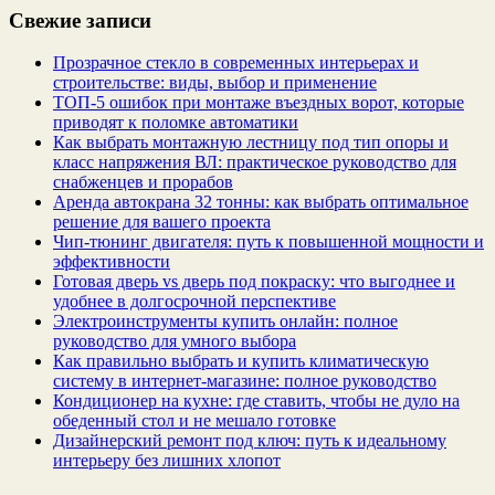
Свежие записи
Прозрачное стекло в современных интерьерах и
строительстве: виды, выбор и применение
ТОП-5 ошибок при монтаже въездных ворот, которые
приводят к поломке автоматики
Как выбрать монтажную лестницу под тип опоры и
класс напряжения ВЛ: практическое руководство для
снабженцев и прорабов
Аренда автокрана 32 тонны: как выбрать оптимальное
решение для вашего проекта
Чип‑тюнинг двигателя: путь к повышенной мощности и
эффективности
Готовая дверь vs дверь под покраску: что выгоднее и
удобнее в долгосрочной перспективе
Электроинструменты купить онлайн: полное
руководство для умного выбора
Как правильно выбрать и купить климатическую
систему в интернет‑магазине: полное руководство
Кондиционер на кухне: где ставить, чтобы не дуло на
обеденный стол и не мешало готовке
Дизайнерский ремонт под ключ: путь к идеальному
интерьеру без лишних хлопот