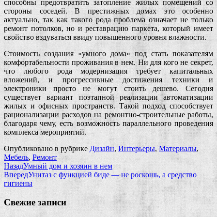
способны предотвратить затопление жилых помещений со
стороны соседей. В престижных домах это особенно
актуально, так как такого рода проблема означает не только
ремонт потолков, но и реставрацию паркета, который имеет
свойство вздуваться ввиду повышенного уровня влажности.
Стоимость создания «умного дома» под стать показателям
комфортабельности проживания в нем. Ни для кого не секрет,
что любого рода модернизация требует капитальных
вложений, и прогрессивные достижения техники и
электроники просто не могут стоить дешево. Сегодня
существует вариант поэтапной реализации автоматизации
жилых и офисных пространств. Такой подход способствует
рационализации расходов на ремонтно-строительные работы,
благодаря чему, есть возможность параллельного проведения
комплекса мероприятий.
Опубликовано в рубрике
Дизайн
,
Интерьеры
,
Материалы
,
Мебель
,
Ремонт
Назад
Умный дом и хозяин в нем
Вперед
Унитаз с функцией биде — не роскошь, а средство
гигиены
Свежие записи