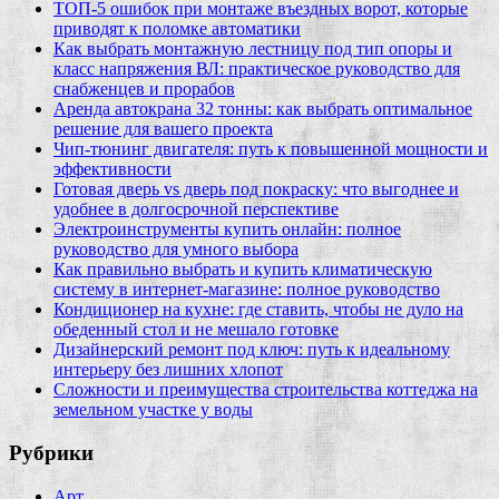
ТОП-5 ошибок при монтаже въездных ворот, которые
приводят к поломке автоматики
Как выбрать монтажную лестницу под тип опоры и
класс напряжения ВЛ: практическое руководство для
снабженцев и прорабов
Аренда автокрана 32 тонны: как выбрать оптимальное
решение для вашего проекта
Чип‑тюнинг двигателя: путь к повышенной мощности и
эффективности
Готовая дверь vs дверь под покраску: что выгоднее и
удобнее в долгосрочной перспективе
Электроинструменты купить онлайн: полное
руководство для умного выбора
Как правильно выбрать и купить климатическую
систему в интернет‑магазине: полное руководство
Кондиционер на кухне: где ставить, чтобы не дуло на
обеденный стол и не мешало готовке
Дизайнерский ремонт под ключ: путь к идеальному
интерьеру без лишних хлопот
Сложности и преимущества строительства коттеджа на
земельном участке у воды
Рубрики
Арт