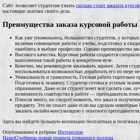
Сайт позволяет студентам узнать
сколько стоит заказать курсо
настоящие знатоки своего дела.
Преимущества заказа курсовой работы
Как уже упоминалось, большинство студентов, у которых
включая совмещение работы и учебы, подготовку к свадьб
ошиблись в выборе профессии. Однако преимущества зака
Высокого качества. Курсовые работы создаются специали
выполнения такой работы в конкретном вузе.
Конечно, мы рекомендуем заказывать заранее. Затем студ
воспользоваться возможностью доработать его по мере не
Уникальность и грамотность. Готовая работа тщательно п
Подготовка к экзамену. Студенты готовы к устным экзаме
образование. Даже если студент хочет все сделать сам, л
возможность соавторства в работе — преподаватель помож
Плюсов много, но следует помнить, что заказ и получен
предмету. Это не спасет даже если вы сделали некоторые
заказать онлайн-консультацию у опытного преподавателя
Здесь вы найдете большую коллекцию бесплатных и полезных ре
Опубликовано в рубрике
Интересное
Назад
Одобрены новые правила пожарного надзора