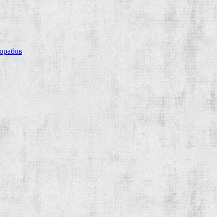
рорабов