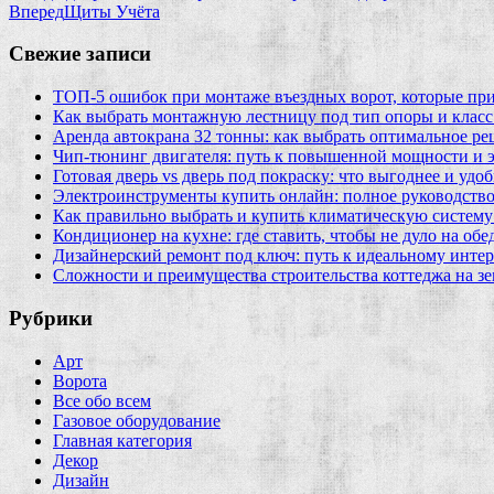
Вперед
Щиты Учёта
Свежие записи
ТОП-5 ошибок при монтаже въездных ворот, которые при
Как выбрать монтажную лестницу под тип опоры и класс
Аренда автокрана 32 тонны: как выбрать оптимальное ре
Чип‑тюнинг двигателя: путь к повышенной мощности и 
Готовая дверь vs дверь под покраску: что выгоднее и удо
Электроинструменты купить онлайн: полное руководство
Как правильно выбрать и купить климатическую систему 
Кондиционер на кухне: где ставить, чтобы не дуло на об
Дизайнерский ремонт под ключ: путь к идеальному интер
Сложности и преимущества строительства коттеджа на зе
Рубрики
Арт
Ворота
Все обо всем
Газовое оборудование
Главная категория
Декор
Дизайн