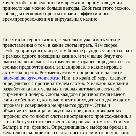
хочет, чтобы проведённое им время в игорном заведении
принесло как можно больше выгоды. Добиться этого можно,
соблюдая несколько простых правил эффективного
времяпрепровождения в виртуальных казино.
Посетив интернет казино, желательно уже иметь чёткие
представления о том, в какие слоты играть. Чем скорее
гемблер приступит к игре, тем больше раундов успеет сыграть
в рамках одного посещения казино, и тем выше будут его
шансы на выигрыш. Поэтому лучше заранее определиться со
своими предпочтениями, запланировав, в какие игровые
автоматы играть. Рекомендуем вам попробовать на сайте
http://online.igry-avtomaty.ru/
. Или, по крайней мере, следует
определиться с производителем слотов. У каждой компании
разработчика виртуальных игровых автоматов есть свой
фирменный почерк. Слоты каждого производителя имеют
свои особенности, которые могут приходится по душе одним
игрокам и совершенно не нравится другим. Этим и
объясняется разница во вкусовых предпочтениях разных
игроков: кто-то любит слоты иностранного происхождения, а
кто-то без ума от отечественных игровых автоматов Уникум,
Белатра и т.п. брендов. Определившись с выбором бренда и,
желательно, конкретного слота, посетители интернет казино