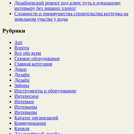
Дизайнерский ремонт под ключ: путь к идеальному
интерьеру без лишних хлопот
Сложности и преимущества строительства коттеджа на
земельном участке у воды
Рубрики
Арт
Ворота
Все обо всем
Газовое оборудование
Главная категория
Декор
Дизайн
Дизайн
Заборы
Инструменты и оборудование
Интересное
Интерьер
Интерьеры
Интерьеры
Каталог организаций
Коммуникации
Кровля
Ландшафтный дизайн