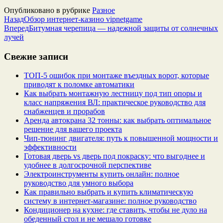
Опубликовано в рубрике
Разное
Назад
Обзор интернет-казино vipnetgame
Вперед
Битумная черепица — надежной защиты от солнечных
лучей
Свежие записи
ТОП-5 ошибок при монтаже въездных ворот, которые
приводят к поломке автоматики
Как выбрать монтажную лестницу под тип опоры и
класс напряжения ВЛ: практическое руководство для
снабженцев и прорабов
Аренда автокрана 32 тонны: как выбрать оптимальное
решение для вашего проекта
Чип‑тюнинг двигателя: путь к повышенной мощности и
эффективности
Готовая дверь vs дверь под покраску: что выгоднее и
удобнее в долгосрочной перспективе
Электроинструменты купить онлайн: полное
руководство для умного выбора
Как правильно выбрать и купить климатическую
систему в интернет‑магазине: полное руководство
Кондиционер на кухне: где ставить, чтобы не дуло на
обеденный стол и не мешало готовке