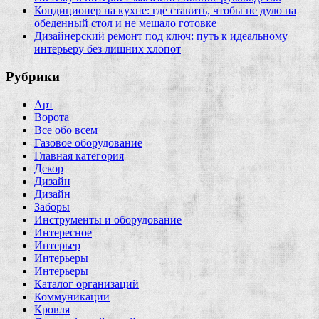
Кондиционер на кухне: где ставить, чтобы не дуло на
обеденный стол и не мешало готовке
Дизайнерский ремонт под ключ: путь к идеальному
интерьеру без лишних хлопот
Рубрики
Арт
Ворота
Все обо всем
Газовое оборудование
Главная категория
Декор
Дизайн
Дизайн
Заборы
Инструменты и оборудование
Интересное
Интерьер
Интерьеры
Интерьеры
Каталог организаций
Коммуникации
Кровля