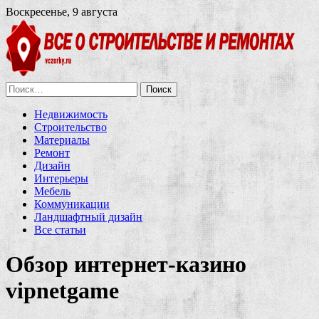
Воскресенье, 9 августа
Найти:
Недвижимость
Строительство
Материалы
Ремонт
Дизайн
Интерьеры
Мебель
Коммуникации
Ландшафтный дизайн
Все статьи
Обзор интернет-казино
vipnetgame