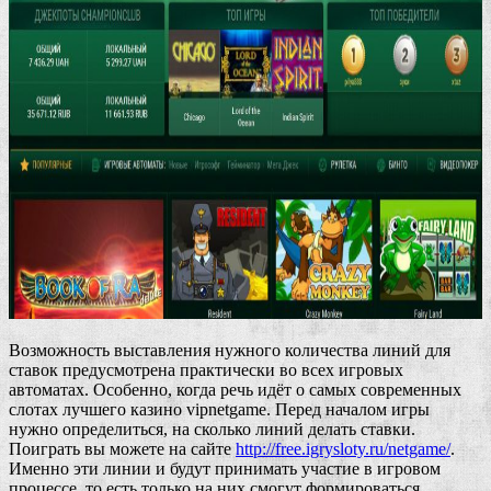
Возможность выставления нужного количества линий для
ставок предусмотрена практически во всех игровых
автоматах. Особенно, когда речь идёт о самых современных
слотах лучшего казино vipnetgame. Перед началом игры
нужно определиться, на сколько линий делать ставки.
Поиграть вы можете на сайте
http://free.igrysloty.ru/netgame/
.
Именно эти линии и будут принимать участие в игровом
процессе, то есть только на них смогут формироваться