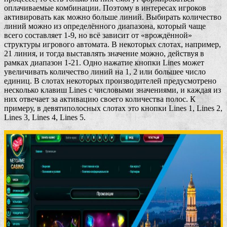
оплачиваемые комбинации. Поэтому в интересах игроков
активировать как можно больше линий. Выбирать количество
линий можно из определённого диапазона, который чаще
всего составляет 1-9, но всё зависит от «врождённой»
структуры игрового автомата. В некоторых слотах, например,
21 линия, и тогда выставлять значение можно, действуя в
рамках диапазон 1-21. Одно нажатие кнопки Lines может
увеличивать количество линий на 1, 2 или большее число
единиц. В слотах некоторых производителей предусмотрено
несколько клавиш Lines с числовыми значениями, и каждая из
них отвечает за активацию своего количества полос. К
примеру, в девятиполосных слотах это кнопки Lines 1, Lines 2,
Lines 3, Lines 4, Lines 5.