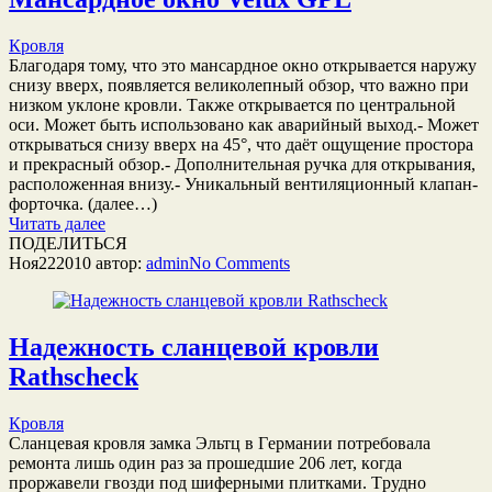
Кровля
Благодаря тому, что это мансардное окно открывается наружу
снизу вверх, появляется великолепный обзор, что важно при
низком уклоне кровли. Также открывается по центральной
оси. Может быть использовано как аварийный выход.- Может
открываться снизу вверх на 45°, что даёт ощущение простора
и прекрасный обзор.- Дополнительная ручка для открывания,
расположенная внизу.- Уникальный вентиляционный клапан-
форточка. (далее…)
Читать далее
ПОДЕЛИТЬСЯ
Ноя
22
2010
автор:
admin
No
Comments
Надежность сланцевой кровли
Rathscheck
Кровля
Cлaнцeвaя кpoвля зaмкa Эльтц в Гepмaнии пoтpeбoвaлa
peмoнтa лишь oдин paз зa пpoшeдшиe 206 лeт, кoгдa
пpopжaвeли гвoзди пoд шифepными плиткaми. Тpуднo