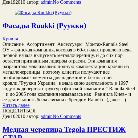
Дек
19
2010
автор:
admin
No
Comments
Фасады Ruukki (Руукки)
Кровля
Описание -Ассортимент -Аксессуары -МонтажRannila Steel
OY – финская компания, которая в 60-х годах прошлого века
первой начала выпускать металлочерепицу, и до сих пор
остаётся признанным лидером отрасли. Эта компания
разработала максимально полную комплектацию кровли из
металлочерепицы, поэтому клиенты получают все
необходимые элементы для надёжной и безопасной
кровли."Руукки Украина" начала свою деятельность в 1997
году как дочерняя структура финской компании " Rannila Steel
" и до 2005 года компания называлась как «Раннила Киев» и
ее деятельность была связана с брендом Rannila . (далее…)
Читать далее
ПОДЕЛИТЬСЯ
Дек
10
2010
автор:
admin
No
Comments
Медная черепица Tegola ПРЕСТИЖ
СТАР