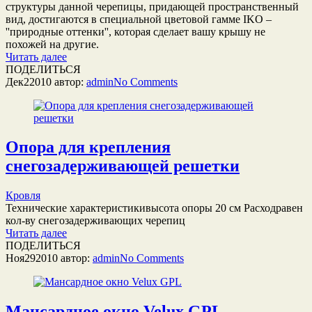
структуры данной черепицы, придающей пространственный
вид, достигаются в специальной цветовой гамме IKO –
''природные оттенки'', которая сделает вашу крышу не
похожей на другие.
Читать далее
ПОДЕЛИТЬСЯ
Дек
2
2010
автор:
admin
No
Comments
Опора для крепления
снегозадерживающей решетки
Кровля
Технические характеристикивысота опоры 20 см Расходравен
кол-ву снегозадерживающих черепиц
Читать далее
ПОДЕЛИТЬСЯ
Ноя
29
2010
автор:
admin
No
Comments
Мансардное окно Velux GPL