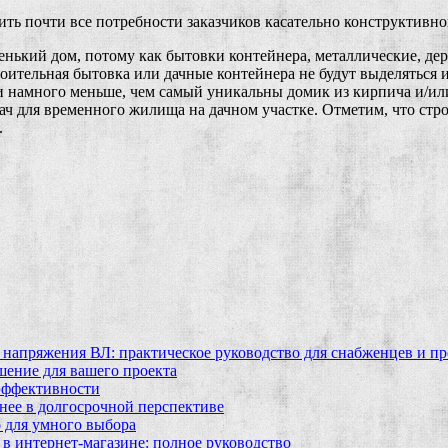
ть почти все потребности заказчиков касательно конструктивно
ленький дом, потому как бытовки контейнера, металлические, д
роительная бытовка или дачные контейнера не будут выделяться 
 намного меньше, чем самый уникальны домик из кирпича и/или
ач для временного жилища на дачном участке. Отметим, что стр
.
 напряжения ВЛ: практическое руководство для снабженцев и п
шение для вашего проекта
эффективности
бнее в долгосрочной перспективе
 для умного выбора
в интернет‑магазине: полное руководство