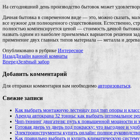
На сегодняшний день производство бытовок может удовлетвори
Дачная бытовка в современном виде — это, можно сказать, ма
все нужное для полноценного существования.
Естественно, ст
полностью компенсируется ценой — стоимость дачной бытовки
назвать одним из наиболее приемлемых вариантов решения зад
применение двух главных типов материала — металла и дерева
Опубликовано в рубрике
Интересное
Назад
Дизайн ванной комнаты
Вперед
Зелёный забор
Добавить комментарий
Для отправки комментария вам необходимо
авторизоваться
.
Свежие записи
Как выбрать монтажную лестницу под тип опоры и класс
Аренда автокрана 32 тонны: как выбрать оптимальное ре
Чип‑тюнинг двигателя: путь к повышенной мощности и 
Готовая дверь vs дверь под покраску: что выгоднее и удо
Электроинструменты купить онлайн: полное руководство
Как правильно выбрать и купить климатическую систему 