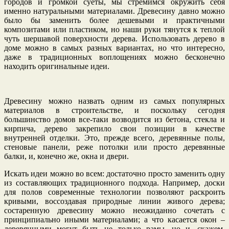
городов и громкой суеты, мы стремимся окружить себя
именно натуральными материалами. Древесину давно можно
было бы заменить более дешевыми и практичными
композитами или пластиком, но наши руки тянутся к теплой
чуть шершавой поверхности дерева. Использовать дерево в
доме можно в самых разных вариантах, но что интересно,
даже в традиционных воплощениях можно бесконечно
находить оригинальные идеи.
Древесину можно назвать одним из самых популярных
материалов в строительстве, и поскольку сегодня
большинство домов все-таки возводится из бетона, стекла и
кирпича, дерево закрепило свои позиции в качестве
внутренней отделки. Это, прежде всего, деревянные полы,
стеновые панели, реже потолки или просто деревянные
балки, и, конечно же, окна и двери.
Искать идеи можно во всем: достаточно просто заменить одну
из составляющих традиционного подхода. Например, доски
для полов современные технологии позволяют раскроить
кривыми, воссоздавая природные линии живого дерева;
состаренную древесину можно неожиданно сочетать с
принципиально иными материалами; а что касается окон –
деревянными могут быть не только рамы, но и, скажем,