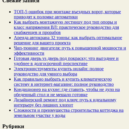
Свежие записи
ТОП-5 ошибок при монтаже въездных ворот, которые
приводят к поломке автоматики
Как выбрать монтажную лестницу под тип опоры и
класс напряжения ВЛ: практическое руководство для
снабженцев и прорабов
Аренда автокрана 32 тонны: как выбрать оптимальное
решение для вашего проекта
Чип‑тюнинг двигателя: путь к повышенной мощности и
эффективности
Готовая дверь vs дверь под покраску: что выгоднее и
удобнее в долгосрочной перспективе
Электроинструменты купить онлайн: полное
руководство для умного выбора
Как правильно выбрать и купить климатическую
систему в интернет‑магазине: полное руководство
Кондиционер на кухне: где ставить, чтобы не дуло на
обеденный стол и не мешало готовке
Дизайнерский ремонт под ключ: путь к идеальному
интерьеру без лишних хлопот
Сложности и преимущества строительства коттеджа на
земельном участке у воды
Рубрики