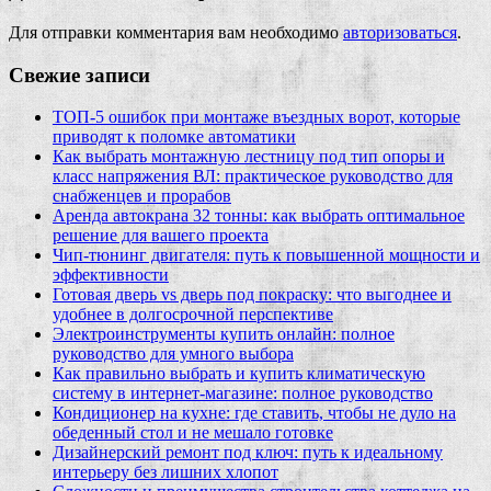
Для отправки комментария вам необходимо
авторизоваться
.
Свежие записи
ТОП-5 ошибок при монтаже въездных ворот, которые
приводят к поломке автоматики
Как выбрать монтажную лестницу под тип опоры и
класс напряжения ВЛ: практическое руководство для
снабженцев и прорабов
Аренда автокрана 32 тонны: как выбрать оптимальное
решение для вашего проекта
Чип‑тюнинг двигателя: путь к повышенной мощности и
эффективности
Готовая дверь vs дверь под покраску: что выгоднее и
удобнее в долгосрочной перспективе
Электроинструменты купить онлайн: полное
руководство для умного выбора
Как правильно выбрать и купить климатическую
систему в интернет‑магазине: полное руководство
Кондиционер на кухне: где ставить, чтобы не дуло на
обеденный стол и не мешало готовке
Дизайнерский ремонт под ключ: путь к идеальному
интерьеру без лишних хлопот