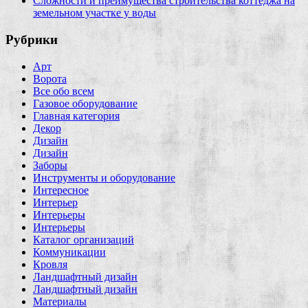
Сложности и преимущества строительства коттеджа на
земельном участке у воды
Рубрики
Арт
Ворота
Все обо всем
Газовое оборудование
Главная категория
Декор
Дизайн
Дизайн
Заборы
Инструменты и оборудование
Интересное
Интерьер
Интерьеры
Интерьеры
Каталог организаций
Коммуникации
Кровля
Ландшафтный дизайн
Ландшафтный дизайн
Материалы