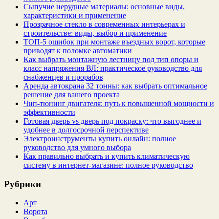
Сыпучие нерудные материалы: основные виды,
характеристики и применение
Прозрачное стекло в современных интерьерах и
строительстве: виды, выбор и применение
ТОП-5 ошибок при монтаже въездных ворот, которые
приводят к поломке автоматики
Как выбрать монтажную лестницу под тип опоры и
класс напряжения ВЛ: практическое руководство для
снабженцев и прорабов
Аренда автокрана 32 тонны: как выбрать оптимальное
решение для вашего проекта
Чип‑тюнинг двигателя: путь к повышенной мощности и
эффективности
Готовая дверь vs дверь под покраску: что выгоднее и
удобнее в долгосрочной перспективе
Электроинструменты купить онлайн: полное
руководство для умного выбора
Как правильно выбрать и купить климатическую
систему в интернет‑магазине: полное руководство
Рубрики
Арт
Ворота