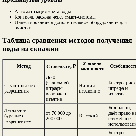
Автоматизация учета воды
Контроль расхода через смарт-системы
Инвестирование в дополнительное оборудование для
очистки
Таблица сравнения методов получения
воды из скважин
Уровень
Метод
Особенност
Стоимость, ₽
законности
До 0
(экономия) +
Быстро, риск
Самострой без
Низкий —
штрафы,
штрафа и
разрешения
незаконно
возможен
изъятия
изъятие
Безопасно,
Легальное
от 70 000 до
даёт право н
бурение с
Высокий
200 000
служебное
разрешением
использован
Быстро,