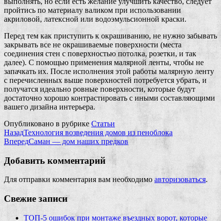
выполнять, но если есть желание улучшить качество, следует
пройтись по материалу валиком при использовании
акриловой, латексной или водоэмульсионной краски.
Перед тем как приступить к окрашиванию, не нужно забывать
закрывать все не окрашиваемые поверхности (места
соединения стен с поверхностью потолка, розетки, и так
далее). С помощью применения малярной ленты, чтобы не
запачкать их. После исполнения этой работы малярную ленту
с перечисленных выше поверхностей потребуется убрать, и
получатся идеально ровные поверхности, которые будут
достаточно хорошо контрастировать с иными составляющими
вашего дизайна интерьера.
Опубликовано в рубрике
Статьи
Назад
Технология возведения домов из пеноблока
Вперед
Саман — дом наших предков
Добавить комментарий
Для отправки комментария вам необходимо
авторизоваться
.
Свежие записи
ТОП-5 ошибок при монтаже въездных ворот, которые