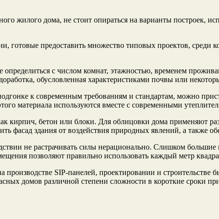
ого жилого дома, не стоит опираться на варианты построек, ис
и, готовые предоставить множество типовых проектов, среди к
ее определиться с числом комнат, этажностью, временем прожива
ся доработка, обусловленная характеристиками почвы или некото
 подгонке к современным требованиям и стандартам, можно прис
того материала используются вместе с современными утеплител
как кирпич, бетон или блоки. Для облицовки дома применяют р
ть фасад здания от воздействия природных явлений, а также о
дствии не растрачивать силы нерационально. Слишком большие
ещения позволяют правильно использовать каждый метр квадр
производстве SIP-панелей, проектировании и строительстве б
касных домов различной степени сложности в короткие сроки пр