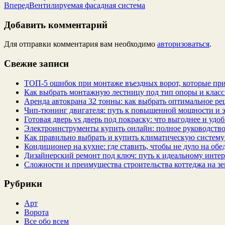
Вперед
Вентилируемая фасадная система
Добавить комментарий
Для отправки комментария вам необходимо
авторизоваться
.
Свежие записи
ТОП-5 ошибок при монтаже въездных ворот, которые при
Как выбрать монтажную лестницу под тип опоры и класс
Аренда автокрана 32 тонны: как выбрать оптимальное ре
Чип‑тюнинг двигателя: путь к повышенной мощности и 
Готовая дверь vs дверь под покраску: что выгоднее и удо
Электроинструменты купить онлайн: полное руководство
Как правильно выбрать и купить климатическую систему 
Кондиционер на кухне: где ставить, чтобы не дуло на об
Дизайнерский ремонт под ключ: путь к идеальному интер
Сложности и преимущества строительства коттеджа на зе
Рубрики
Арт
Ворота
Все обо всем