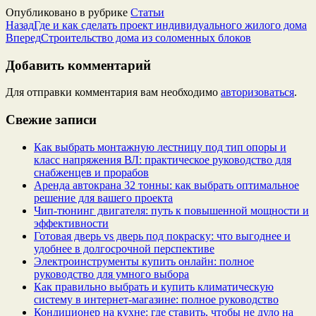
Опубликовано в рубрике
Статьи
Назад
Где и как сделать проект индивидуального жилого дома
Вперед
Строительство дома из соломенных блоков
Добавить комментарий
Для отправки комментария вам необходимо
авторизоваться
.
Свежие записи
Как выбрать монтажную лестницу под тип опоры и
класс напряжения ВЛ: практическое руководство для
снабженцев и прорабов
Аренда автокрана 32 тонны: как выбрать оптимальное
решение для вашего проекта
Чип‑тюнинг двигателя: путь к повышенной мощности и
эффективности
Готовая дверь vs дверь под покраску: что выгоднее и
удобнее в долгосрочной перспективе
Электроинструменты купить онлайн: полное
руководство для умного выбора
Как правильно выбрать и купить климатическую
систему в интернет‑магазине: полное руководство
Кондиционер на кухне: где ставить, чтобы не дуло на