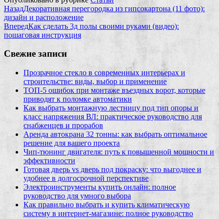
Назад
Декоративная перегородка из гипсокартона (11 фото):
дизайн и расположение
Вперед
Как сделать 3д полы своими руками (видео):
пошаговая инструкция
Свежие записи
Прозрачное стекло в современных интерьерах и
строительстве: виды, выбор и применение
ТОП-5 ошибок при монтаже въездных ворот, которые
приводят к поломке автоматики
Как выбрать монтажную лестницу под тип опоры и
класс напряжения ВЛ: практическое руководство для
снабженцев и прорабов
Аренда автокрана 32 тонны: как выбрать оптимальное
решение для вашего проекта
Чип‑тюнинг двигателя: путь к повышенной мощности и
эффективности
Готовая дверь vs дверь под покраску: что выгоднее и
удобнее в долгосрочной перспективе
Электроинструменты купить онлайн: полное
руководство для умного выбора
Как правильно выбрать и купить климатическую
систему в интернет‑магазине: полное руководство