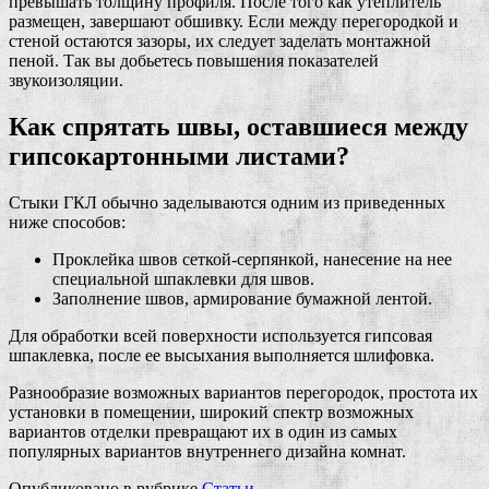
превышать толщину профиля. После того как утеплитель
размещен, завершают обшивку. Если между перегородкой и
стеной остаются зазоры, их следует заделать монтажной
пеной. Так вы добьетесь повышения показателей
звукоизоляции.
Как спрятать швы, оставшиеся между
гипсокартонными листами?
Стыки ГКЛ обычно заделываются одним из приведенных
ниже способов:
Проклейка швов сеткой-серпянкой, нанесение на нее
специальной шпаклевки для швов.
Заполнение швов, армирование бумажной лентой.
Для обработки всей поверхности используется гипсовая
шпаклевка, после ее высыхания выполняется шлифовка.
Разнообразие возможных вариантов перегородок, простота их
установки в помещении, широкий спектр возможных
вариантов отделки превращают их в один из самых
популярных вариантов внутреннего дизайна комнат.
Опубликовано в рубрике
Статьи