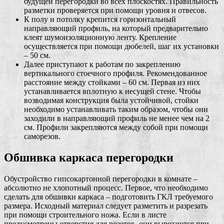
будущей перегородки во всех плоскостях. Правильность
разметки проверяется при помощи уровня и отвесов.
К полу и потолку крепится горизонтальный
направляющий профиль, на который предварительно
клеят шумоизоляционную ленту. Крепление
осуществляется при помощи дюбелей, шаг их установки
– 50 см.
Далее приступают к работам по закреплению
вертикального стоечного профиля. Рекомендованное
расстояние между стойками – 60 см. Первая из них
устанавливается вплотную к несущей стене. Чтобы
возводимая конструкция была устойчивой, стойки
необходимо устанавливать таким образом, чтобы они
заходили в направляющий профиль не менее чем на 2
см. Профили закрепляются между собой при помощи
саморезов.
Обшивка каркаса перегородки
Обустройство гипсокартонной перегородки в комнате –
абсолютно не хлопотный процесс. Первое, что необходимо
сделать для обшивки каркаса – подготовить ГКЛ требуемого
размера. Исходный материал следует разметить и разрезать
при помощи строительного ножа. Если в листе
предусмотрены отверстия для розеток, они вырезаются при