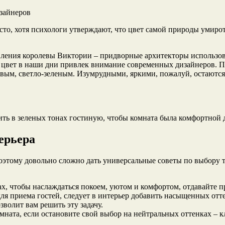
то, хотя психологи утверждают, что цвет самой природы умиротв
вления королевы Виктории – придворные архитекторы использов
 цвет в наши дни привлек внимание современных дизайнеров. П
вым, светло-зеленым. Изумрудными, яркими, пожалуй, остаются
мить в зеленых тонах гостиную, чтобы комната была комфортной 
ерьера
 поэтому довольно сложно дать универсальные советы по выбору
ах, чтобы наслаждаться покоем, уютом и комфортом, отдавайте 
ля приема гостей, следует в интерьер добавить насыщенных отт
волит вам решить эту задачу.
мната, если остановите свой выбор на нейтральных оттенках – 