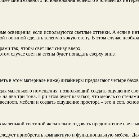
ющее минимального использования зеленого в элементах интер
еме освещения, если используются светлые оттенки. А если в ин
ой гостиной сделать зеленую яркую стену. В этом случае необхо
ами так, чтобы свет шел снизу вверх;
том случае свет на стены будет попадать сверху вниз.
еть в этом материале ниже) дизайнеры предлагают четыре базов
 для маленького помещения, позволяющий создать ощущение сво
на два-три тона. При этом будет казаться, что мебель со стенам
есность мебели и создать ощущение простора – это и есть основн
и в маленькой гостиной желательно отдавать предпочтение светл
следует приобретать компактную и функциональную мебель. Даж