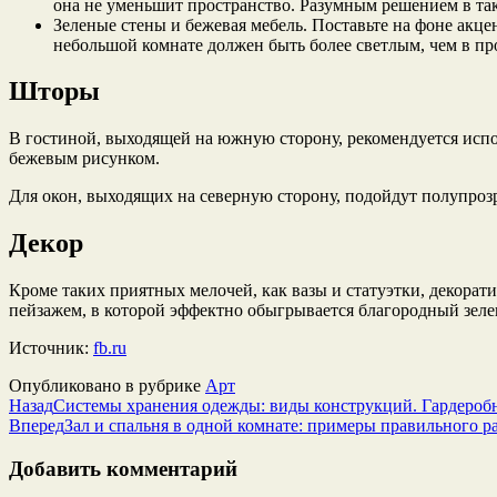
она не уменьшит пространство. Разумным решением в так
Зеленые стены и бежевая мебель. Поставьте на фоне акце
небольшой комнате должен быть более светлым, чем в пр
Шторы
В гостиной, выходящей на южную сторону, рекомендуется испо
бежевым рисунком.
Для окон, выходящих на северную сторону, подойдут полупроз
Декор
Кроме таких приятных мелочей, как вазы и статуэтки, декорат
пейзажем, в которой эффектно обыгрывается благородный зелен
Источник:
fb.ru
Опубликовано в рубрике
Арт
Назад
Системы хранения одежды: виды конструкций. Гардероб
Вперед
Зал и спальня в одной комнате: примеры правильного р
Добавить комментарий