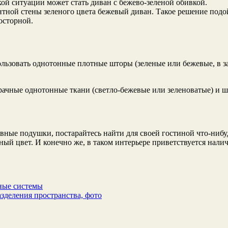
ой ситуации может стать диван с бежево-зеленой обивкой.
нтной стены зеленого цвета бежевый диван. Такое решение подо
осторной.
льзовать однотонные плотные шторы (зеленые или бежевые, в за
рачные однотонные ткани (светло-бежевые или зеленоватые) и ш
ивные подушки, постарайтесь найти для своей гостиной что-ниб
ый цвет. И конечно же, в таком интерьере приветствуется нали
ные системы
азделения пространства, фото