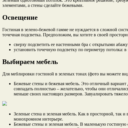
Зеленый однотонный потолок. Это креативное решение, требу
элементами, а стены сделайте бежевыми.
Освещение
Гостиная в зелено-бежевой гамме не нуждается в сложной сист
точечная подсветка. Предположим, вы хотите в своей просторн
сверху подсветить ее настенными бра с открытыми абажур
установить точечную подсветку по периметру потолка: в э
Выбираем мебель
Для меблировки гостиной в зеленых тонах (фото вы можете вид
Бежевые стены и бежевая мебель. Это отличный вариант
совпадать полностью – желательно, чтобы они отличались 
меньше своих настоящих размеров. Завуалировать тяжелов
Зеленые стена и зеленая мебель. Как в просторной, так 
монохромном интерьере.
Бежевые стены и зеленая мебель. В маленькую гостиную 