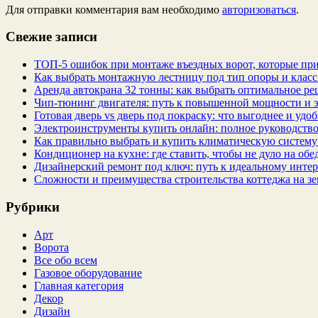
Для отправки комментария вам необходимо
авторизоваться
.
Свежие записи
ТОП-5 ошибок при монтаже въездных ворот, которые при
Как выбрать монтажную лестницу под тип опоры и класс
Аренда автокрана 32 тонны: как выбрать оптимальное ре
Чип‑тюнинг двигателя: путь к повышенной мощности и 
Готовая дверь vs дверь под покраску: что выгоднее и удо
Электроинструменты купить онлайн: полное руководство
Как правильно выбрать и купить климатическую систему 
Кондиционер на кухне: где ставить, чтобы не дуло на об
Дизайнерский ремонт под ключ: путь к идеальному интер
Сложности и преимущества строительства коттеджа на зе
Рубрики
Арт
Ворота
Все обо всем
Газовое оборудование
Главная категория
Декор
Дизайн