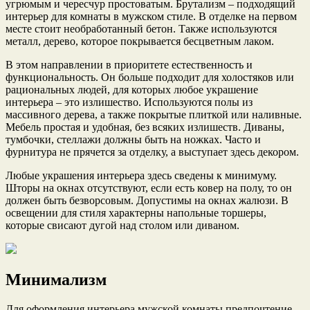
угрюмым и чересчур простоватым. Брутализм – подходящий
интерьер для комнаты в мужском стиле. В отделке на первом
месте стоит необработанный бетон. Также используются
металл, дерево, которое покрывается бесцветным лаком.
В этом направлении в приоритете естественность и
функциональность. Он больше подходит для холостяков или
рациональных людей, для которых любое украшение
интерьера – это излишество. Используются полы из
массивного дерева, а также покрытые плиткой или наливные.
Мебель простая и удобная, без всяких излишеств. Диваны,
тумбочки, стеллажи должны быть на ножках. Часто и
фурнитура не прячется за отделку, а выступает здесь декором.
Любые украшения интерьера здесь сведены к минимуму.
Шторы на окнах отсутствуют, если есть ковер на полу, то он
должен быть безворсовым. Допустимы на окнах жалюзи. В
освещении для стиля характерны напольные торшеры,
которые свисают дугой над столом или диваном.
Минимализм
Для оформления интерьера мужской комнаты предпочтение