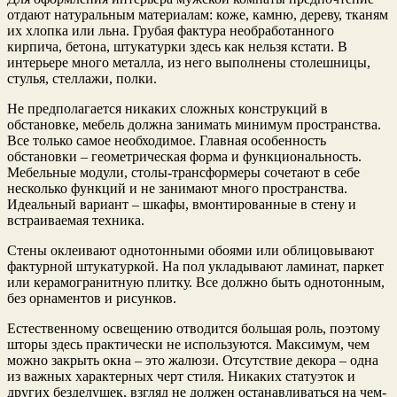
отдают натуральным материалам: коже, камню, дереву, тканям
их хлопка или льна. Грубая фактура необработанного
кирпича, бетона, штукатурки здесь как нельзя кстати. В
интерьере много металла, из него выполнены столешницы,
стулья, стеллажи, полки.
Не предполагается никаких сложных конструкций в
обстановке, мебель должна занимать минимум пространства.
Все только самое необходимое. Главная особенность
обстановки – геометрическая форма и функциональность.
Мебельные модули, столы-трансформеры сочетают в себе
несколько функций и не занимают много пространства.
Идеальный вариант – шкафы, вмонтированные в стену и
встраиваемая техника.
Стены оклеивают однотонными обоями или облицовывают
фактурной штукатуркой. На пол укладывают ламинат, паркет
или керамогранитную плитку. Все должно быть однотонным,
без орнаментов и рисунков.
Естественному освещению отводится большая роль, поэтому
шторы здесь практически не используются. Максимум, чем
можно закрыть окна – это жалюзи. Отсутствие декора – одна
из важных характерных черт стиля. Никаких статуэток и
других безделушек, взгляд не должен останавливаться на чем-