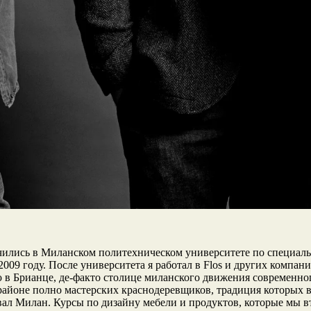
а учились в Миланском политехническом университете по специ
2009 году. После университета я работал в Flos и других компа
 Брианце, де-факто столице миланского движения современного 
йоне полно мастерских краснодеревщиков, традиция которых во
евал Милан. Курсы по дизайну мебели и продуктов, которые мы 