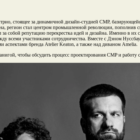
рио, стоящее за динамичной дизайн-студией CMP, базирующейся
ена, регион стал центром промышленной революции, пополнив св
 за собой репутацию перекрестка идей и дизайна. Именно в их 
жду всеми участниками сотрудничества. Вместе с Дэном Нуссба
аспектами бренда Atelier Keaton, а также над диваном Amelia.
нигой, чтобы обсудить процесс проектирования CMP и работу с A