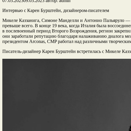
07.03.2023
09.03.2023
автор:
admin
Интервью с Карен Бурштейн, дизайнером-писателем
Микеле Каззанига, Симоне Манделли и Антонио Пальяруло — т
превыше всего. В конце 19 века, когда Италия была воссоедин
в послевоенный период Второго Возрождения, регион закрепил
они заработали репутацию благодаря налаживанию диалога ме
президентом Arconas, CMP работал над различными творческими 
Писатель-дизайнер Карен Бурштейн встретилась с Микеле Казза