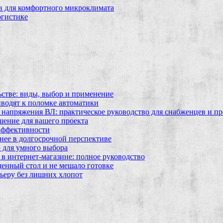
в для комфортного микроклимата
огистике
ьстве: виды, выбор и применение
водят к поломке автоматики
 напряжения ВЛ: практическое руководство для снабженцев и п
шение для вашего проекта
эффективности
бнее в долгосрочной перспективе
 для умного выбора
в интернет‑магазине: полное руководство
еденный стол и не мешало готовке
ьеру без лишних хлопот