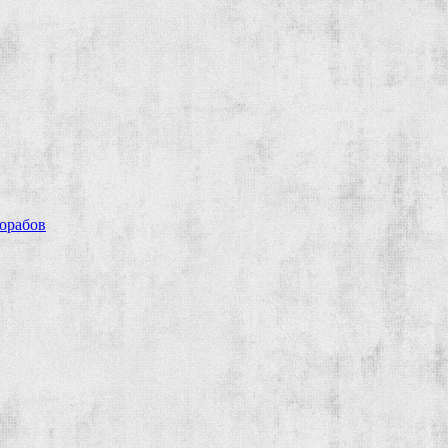
рорабов