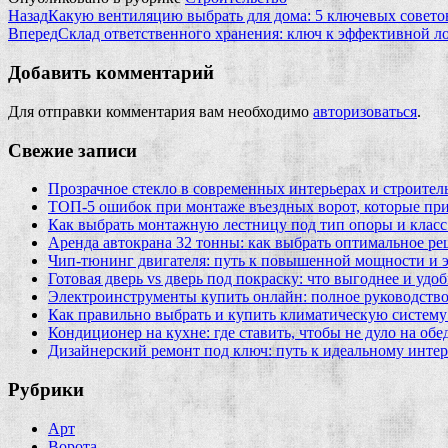
Назад
Какую вентиляцию выбрать для дома: 5 ключевых совето
Вперед
Склад ответственного хранения: ключ к эффективной л
Добавить комментарий
Для отправки комментария вам необходимо
авторизоваться
.
Свежие записи
Прозрачное стекло в современных интерьерах и строител
ТОП-5 ошибок при монтаже въездных ворот, которые при
Как выбрать монтажную лестницу под тип опоры и класс
Аренда автокрана 32 тонны: как выбрать оптимальное ре
Чип‑тюнинг двигателя: путь к повышенной мощности и 
Готовая дверь vs дверь под покраску: что выгоднее и удо
Электроинструменты купить онлайн: полное руководство
Как правильно выбрать и купить климатическую систему 
Кондиционер на кухне: где ставить, чтобы не дуло на об
Дизайнерский ремонт под ключ: путь к идеальному интер
Рубрики
Арт
Ворота