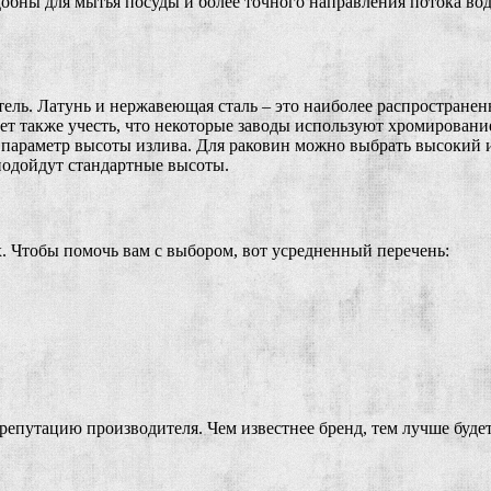
обны для мытья посуды и более точного направления потока во
тель. Латунь и нержавеющая сталь – это наиболее распростране
ет также учесть, что некоторые заводы используют хромировани
а параметр высоты излива. Для раковин можно выбрать высокий 
подойдут стандартные высоты.
. Чтобы помочь вам с выбором, вот усредненный перечень:
епутацию производителя. Чем известнее бренд, тем лучше будет к