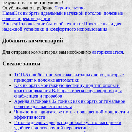
результат вас приятно удивит!
Опубликовано в рубрике
Строительство
Назад
Как выбрать идеальный натяжной потолок: полезные
советы и рекомендации
Вперед
Подключение бытовой техники: Простые шаги для
надёжной установки и комфортного использования
Добавить комментарий
Для отправки комментария вам необходимо
авторизоваться
.
Свежие записи
ТОП-5 ошибок при монтаже въездных ворот, которые
приводят к поломке автоматики
Как выбрать монтажную лестницу под тип опоры и
класс напряжения ВЛ: практическое руководство для
снабженцев и прорабов
Аренда автокрана 32 тонны: как выбрать оптимальное
решение для вашего проекта
Чип‑тюнинг двигателя: путь к повышенной мощности и
эффективности
Готовая дверь vs дверь под покраску: что выгоднее и
удобнее в долгосрочной перспективе