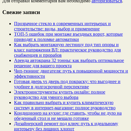
Для отправки комментария вам необходимо
авторизоваться
.
Свежие записи
Прозрачное стекло в современных интерьерах и
строительстве: виды, выбор и применение
ТОП-5 ошибок при монтаже въездных ворот, которые
приводят к поломке автоматики
Как выбрать монтажную лестницу под тип опоры и
класс напряжения ВЛ: практическое руководство для
снабженцев и прорабов
Аренда автокрана 32 тонны: как выбрать оптимальное
решение для вашего проекта
Чип‑тюнинг двигателя: путь к повышенной мощности и
эффективности
Готовая дверь vs дверь под покраску: что выгоднее и
удобнее в долгосрочной перспективе
Электроинструменты купить онлайн: полное
руководство для умного выбора
Как правильно выбрать и купить климатическую
систему в интернет‑магазине: полное руководство
Кондиционер на кухне: где ставить, чтобы не дуло на
обеденный стол и не мешало готовке
Дизайнерский ремонт под ключ: путь к идеальному
интерьеру без лишних хлопот