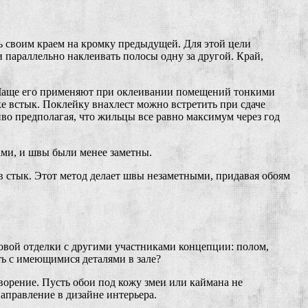
сь своим краем на кромку предыдущей. Для этой цели
 параллельно наклеивать полосы одну за другой. Край,
. Чаще его применяют при оклеивании помещений тонкими
е встык. Поклейку внахлест можно встретить при сдаче
во предполагая, что жильцы все равно максимум через год
ами, и швы были менее заметны.
к в стык. Этот метод делает швы незаметными, придавая обоям
овой отделки с другими участниками концепции: полом,
ть с имеющимися деталями в зале?
ворение. Пусть обои под кожу змеи или каймана не
направление в дизайне интерьера.