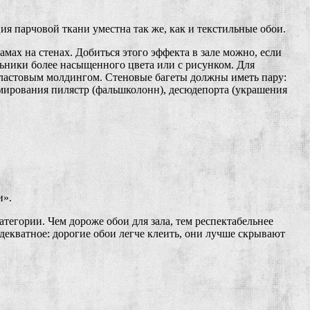
 парчовой ткани уместна так же, как и текстильные обои.
мах на стенах. Добиться этого эффекта в зале можно, если
ьники более насыщенного цвета или с рисунком. Для
пластовым молдингом. Стеновые багеты должны иметь пару:
мирования пилястр (фальшколонн), десюдепорта (украшения
и».
тегории. Чем дороже обои для зала, тем респектабельнее
декватное: дорогие обои легче клеить, они лучше скрывают