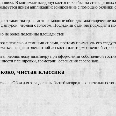
и и шика. В минимализме допускается поклейка на стены разных
пользуется прием аппликации: зонирование с помощью оклейки об
рают такие экстравагантные модные обои для зала творческие н
 фактурой, черный с золотом. Последний отлично подходит и мо
но не более половины площади стен.
ся с печалью и темными силами, поэтому применять его следует
ржаться на грани элегантной легкости или торжественной строго
нты, неопытному дизайнеру при оформлении собственной гостин
енности планировки, геометрии, освещения своего зала.
коко, чистая классика
оскошь. Обои для зала должны быть благородных пастельных тон