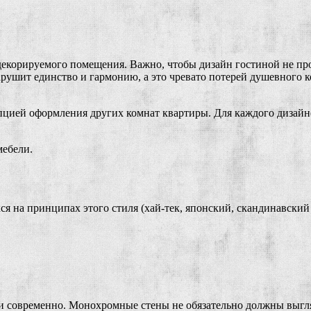
м декорируемого помещения. Важно, чтобы дизайн гостиной не п
нарушит единство и гармонию, а это чревато потерей душевного 
епцией оформления других комнат квартиры. Для каждого дизай
мебели.
 на принципах этого стиля (хай-тек, японский, скандинавский 
 и современно. Монохромные стены не обязательно должны выг