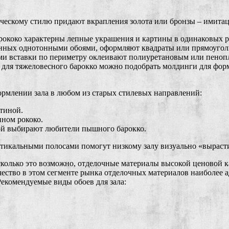
ескому стилю придают вкрапления золота или бронзы – имитация
 рококо характерны лепные украшения и картины в одинаковых ра
еенных однотонными обоями, оформляют квадраты или прямоугол
ами вставки по периметру оклеивают полиуретановым или пено
 для тяжеловесного барокко можно подобрать молдинги для фор
ормлении зала в любом из старых стилевых направлений:
стиной.
нном рококо.
зой выбирают любители пышного барокко.
ртикальными полосами помогут низкому залу визуально «выраст
сколько это возможно, отделочные материалы высокой ценовой ка
ество в этом сегменте рынка отделочных материалов наиболее а
Рекомендуемые виды обоев для зала: