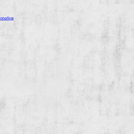
рорабов