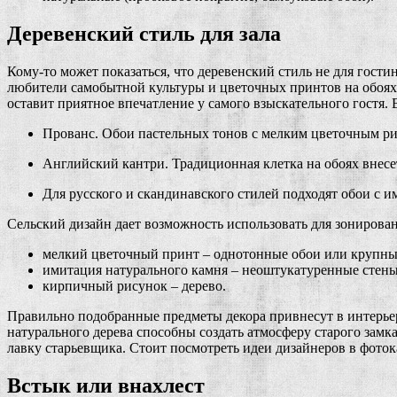
Деревенский стиль для зала
Кому-то может показаться, что деревенский стиль не для гости
любители самобытной культуры и цветочных принтов на обоях 
оставит приятное впечатление у самого взыскательного гостя.
Прованс. Обои пастельных тонов с мелким цветочным р
Английский кантри. Традиционная клетка на обоях внесе
Для русского и скандинавского стилей подходят обои с 
Сельский дизайн дает возможность использовать для зониров
мелкий цветочный принт – однотонные обои или крупны
имитация натурального камня – неоштукатуренные стены
кирпичный рисунок – дерево.
Правильно подобранные предметы декора привнесут в интерьер 
натурального дерева способны создать атмосферу старого замка
лавку старьевщика. Стоит посмотреть идеи дизайнеров в фотока
Встык или внахлест