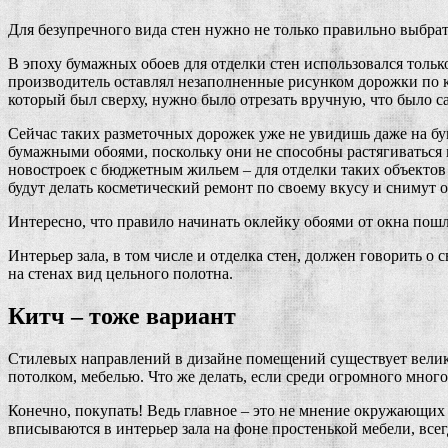
Для безупречного вида стен нужно не только правильно выбрать
В эпоху бумажных обоев для отделки стен использовался тольк
производитель оставлял незаполненные рисунком дорожки по кр
который был сверху, нужно было отрезать вручную, что было 
Сейчас таких разметочных дорожек уже не увидишь даже на б
бумажными обоями, поскольку они не способны растягиваться 
новостроек с бюджетным жильем – для отделки таких объектов
будут делать косметический ремонт по своему вкусу и снимут 
Интересно, что правило начинать оклейку обоями от окна пошл
Интерьер зала, в том числе и отделка стен, должен говорить о 
на стенах вид цельного полотна.
Китч – тоже вариант
Стилевых направлений в дизайне помещений существует велик
потолком, мебелью. Что же делать, если среди огромного мног
Конечно, покупать! Ведь главное – это не мнение окружающих 
вписываются в интерьер зала на фоне простенькой мебели, всег