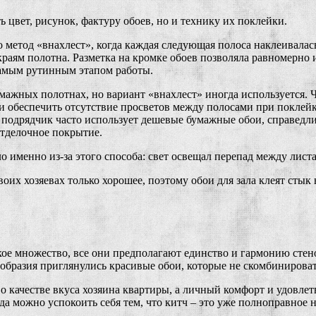
 цвет, рисунок, фактуру обоев, но и технику их поклейки.
о метод «внахлест», когда каждая следующая полоса наклеивала
аям полотна. Разметка на кромке обоев позволяла равномерно и
самым рутинным этапом работы.
умажных полотнах, но вариант «внахлест» иногда используется
и обеспечить отсутствие просветов между полосами при поклейк
 подрядчик часто использует дешевые бумажные обои, справедли
отделочное покрытие.
о именно из-за этого способа: свет освещал перепад между лист
своих хозяевах только хорошее, поэтому обои для зала клеят сты
ое множество, все они предполагают единство и гармонию стен
ообразия приглянулись красивые обои, которые не скомбинирова
о качестве вкуса хозяина квартиры, а личный комфорт и удовлет
да можно успокоить себя тем, что китч – это уже полноправное 