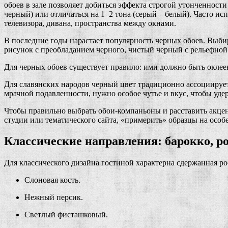
обоев в зале позволяет добиться эффекта строгой утонченност
черный) или отличаться на 1–2 тона (серый – белый). Часто ис
телевизора, дивана, пространства между окнами.
В последние годы нарастает популярность черных обоев. Выби
рисунок с преобладанием черного, чистый черный с рельефной
Для черных обоев существует правило: ими должно быть оклее
Для славянских народов черный цвет традиционно ассоциирует
мрачной подавленности, нужно особое чутье и вкус, чтобы уде
Чтобы правильно выбрать обои-компаньоны и расставить акце
студии или тематического сайта, «примерить» образцы на особ
Классические направления: барокко, ро
Для классического дизайна гостиной характерна сдержанная р
Слоновая кость.
Нежный персик.
Светлый фисташковый.