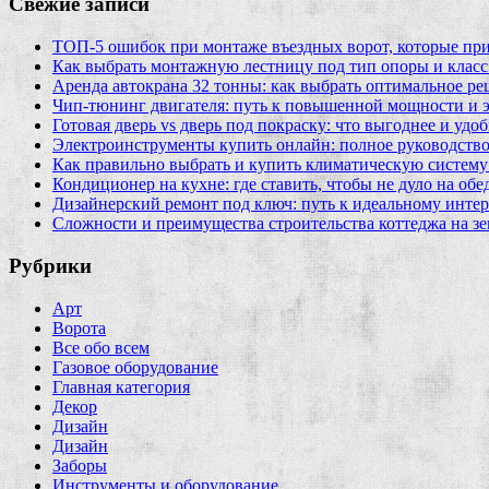
Свежие записи
ТОП-5 ошибок при монтаже въездных ворот, которые при
Как выбрать монтажную лестницу под тип опоры и класс
Аренда автокрана 32 тонны: как выбрать оптимальное ре
Чип‑тюнинг двигателя: путь к повышенной мощности и 
Готовая дверь vs дверь под покраску: что выгоднее и удо
Электроинструменты купить онлайн: полное руководство
Как правильно выбрать и купить климатическую систему 
Кондиционер на кухне: где ставить, чтобы не дуло на об
Дизайнерский ремонт под ключ: путь к идеальному интер
Сложности и преимущества строительства коттеджа на зе
Рубрики
Арт
Ворота
Все обо всем
Газовое оборудование
Главная категория
Декор
Дизайн
Дизайн
Заборы
Инструменты и оборудование