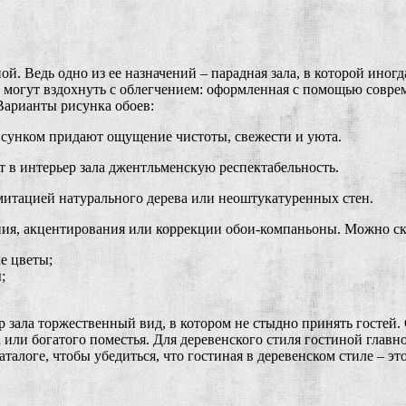
ной. Ведь одно из ее назначений – парадная зала, в которой ин
могут вздохнуть с облегчением: оформленная с помощью соврем
 Варианты рисунка обоев:
исунком придают ощущение чистоты, свежести и уюта.
т в интерьер зала джентльменскую респектабельность.
имитацией натурального дерева или неоштукатуренных стен.
ания, акцентирования или коррекции обои-компаньоны. Можно с
е цветы;
;
зала торжественный вид, в котором не стыдно принять гостей. 
 или богатого поместья. Для деревенского стиля гостиной главно
талоге, чтобы убедиться, что гостиная в деревенском стиле – эт