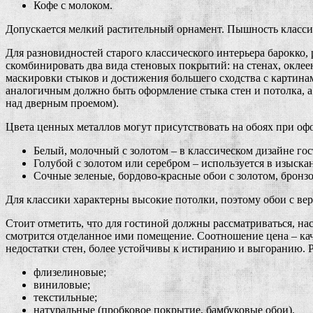
Кофе с молоком.
Допускается мелкий растительный орнамент. Пышность классич
Для разновидностей старого классического интерьера барокко,
скомбинировать два вида стеновых покрытий: на стенах, окл
маскировки стыков и достижения большего сходства с картин
аналогичным должно быть оформление стыка стен и потолка, а
над дверным проемом).
Цвета ценных металлов могут присутствовать на обоях при оф
Белый, молочный с золотом – в классическом дизайне го
Голубой с золотом или серебром – используется в изыска
Сочные зеленые, бордово-красные обои с золотом, брон
Для классики характерны высокие потолки, поэтому обои с ве
Стоит отметить, что для гостиной должны рассматриваться, на
смотрится отделанное ими помещение. Соотношение цена – кач
недостатки стен, более устойчивы к истиранию и выгоранию. 
флизелиновые;
виниловые;
текстильные;
натуральные (пробковое покрытие, бамбуковые обои).