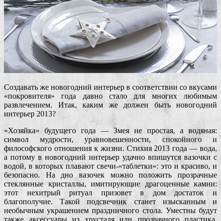
Создавать же новогодний интерьер в соответствии со вкусами
«покровителя» года давно стало для многих любимым
развлечением. Итак, каким же должен быть новогодний
интерьер 2013?
«Хозяйка» будущего года — Змея не простая, а водяная:
символ мудрости, уравновешенности, спокойного и
философского отношения к жизни. Стихия 2013 года — вода,
а потому в новогодний интерьер удачно впишутся вазочки с
водой, в которых плавают свечи-«таблетки»: это и красиво, и
безопасно. На дно вазочек можно положить прозрачные
стеклянные кристаллы, имитирующие драгоценные камни:
этот нехитрый ритуал призовет в дом достаток и
благополучие. Такой подсвечник станет изысканным и
необычным украшением праздничного стола. Уместны будут
также аксессуары из хрусталя или прозрачного пластика,