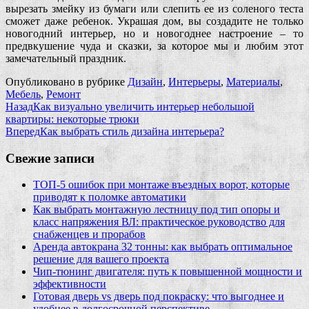
вырезать змейку из бумаги или слепить ее из соленого теста
сможет даже ребенок. Украшая дом, вы создадите не только
новогодний интерьер, но и новогоднее настроение – то
предвкушение чуда и сказки, за которое мы и любим этот
замечательный праздник.
Опубликовано в рубрике
Дизайн
,
Интерьеры
,
Материалы
,
Мебель
,
Ремонт
Назад
Как визуально увеличить интерьер небольшой
квартиры: некоторые трюки
Вперед
Как выбрать стиль дизайна интерьера?
Свежие записи
ТОП-5 ошибок при монтаже въездных ворот, которые
приводят к поломке автоматики
Как выбрать монтажную лестницу под тип опоры и
класс напряжения ВЛ: практическое руководство для
снабженцев и прорабов
Аренда автокрана 32 тонны: как выбрать оптимальное
решение для вашего проекта
Чип‑тюнинг двигателя: путь к повышенной мощности и
эффективности
Готовая дверь vs дверь под покраску: что выгоднее и
удобнее в долгосрочной перспективе