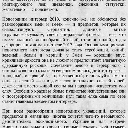
имитирующего лед: звездочки, снежинки, статуэтки,
желательно — с подсветкой.
Новогодний интерьер 2013, конечно же, не обойдется без
разнообразных змей и змеек — и предметов, которые их
символизируют. Серпантин, длинные витые
игрушки-«сосульки», свечи спиральной формы — все, что
имеет плавный волнообразный изгиб, отлично подойдет для
декорирования дома к встрече 2013 года. Основными цветами
новогоднего интерьера должны стать серебряный, синий,
зеленый, белый и черный: у Змеи — хороший вкус,
крикливой яркости она не любит и предпочитает элегантную
сдержанную роскошь. Сочетание белого и серебряного с
синим позволит создать «северный» новогодний интерьер —
холодный, искрящийся, торжественный; используйте вместо
синего зеленый — и в доме словно запахнет свежей хвоей,
даже если вместо живой сосны вы нарядили искусственную
елку. Особенно красивы белые пушистые искусственные ели
с посеребренными кончиками игл: такая елка сама по себе
станет главным элементом интерьера.
При всем разнообразии новогодних украшений, которые
продаются в магазинах, иногда хочется чего-то необычного,
действительно эксклюзивного. Украшения для встречи
Нового года можно сделать своими руками, всей семьей: