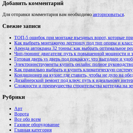
Добавить комментарий
Для отправки комментария вам необходимо
авторизоваться
.
Свежие записи
ТОП-5 ошибок при монтаже въездных ворот, которые при
Как выбрать монтажную лестницу под тип опоры и класс
Аренда автокрана 32 тонны: как выбрать оптимальное ре
Чип‑тюнинг двигателя: путь к повышенной мощности и 
Готовая дверь vs дверь под покраску: что выгоднее и удо
Электроинструменты купить онлайн: полное руководство
Как правильно выбрать и купить климатическую систему 
Кондиционер на кухне: где ставить, чтобы не дуло на об
Дизайнерский ремонт под ключ: путь к идеальному интер
Сложности и преимущества строительства коттеджа на зе
Рубрики
Арт
Ворота
Все обо всем
Газовое оборудование
Главная категория