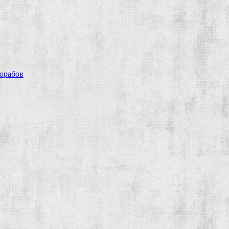
рорабов