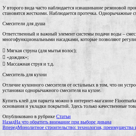
У второго вида часто наблюдается изнашивание резиновой про
становятся жесткими. Наблюдается протечка. Однорычажные с
Смесители для душа
Ответственный и важный элемент системы подачи воды – смеси
многофункциональными насадками, которые позволяют регулир
 Мягкая струна (для мытья волос);
 «дождик»;
 Массажная струя и т.д.
Смеситель для кухни
Отличие кухонного смесителя от остальных в том, что он уст
установки однорычажного смесителя на кухне.
Купить клей для паркета можно в интернет-магазине Floormark
основания и укладки покрытий. Здесь только качественные то
Опубликовано в рубрике
Статьи
Назад
На что обратить внимание при выборе дивана
Вперед
Монолитное строительство: технология, преимущества 