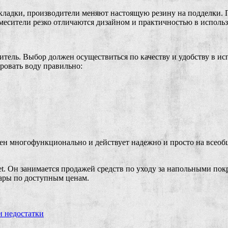
кладки, производители меняют настоящую резину на подделки. 
месители резко отличаются дизайном и практичностью в исполь
тель. Выбор должен осуществиться по качеству и удобству в ис
овать воду правильно:
роен многофункционально и действует надежно и просто на всео
et. Он занимается продажей средств по уходу за напольными по
вары по доступным ценам.
и недостатки