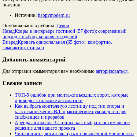
покупок!
Источник:
happymodern.ru
Опубликовано в рубрике
Декор
Назад
Ковры в интерьере гостиной (57 фото): современный
подход к выбору ковровых изделий
Вперед
Кровать односпальная (65 фото): комфортно,
компактно, стильно
Добавить комментарий
Для отправки комментария вам необходимо
авторизоваться
.
Свежие записи
ТОП-5 ошибок при монтаже въездных ворот, которые
приводят к поломке автоматики
Как выбрать монтажную лестницу под тип опоры и
класс напряжения ВЛ: практическое руководство для
снабженцев и прорабов
Аренда автокрана 32 тонны: как выбрать оптимальное
решение для вашего проекта
Чип‑тюнинг двигателя: путь к повышенной мощности и