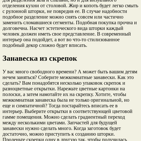
отделения кухни от столовой. Жир и копоть будет легко смыть
с рулонной шторки, не повредив ее. В случае надобности
подобное разделение можно снять совсем или частично
заменить сломавшиеся сегменты. Подобная покупка прочна и
долговечна. Насчет эстетического вида шторки каждый
человек должен иметь свое представление. В современный
интерьер она подойдет, а вот во что-то стилизованное
подобный декор сложно будет вписать.
Занавеска из скрепок
У вас много свободного времени? А может быть вашим детям
нечем заняться? Соберите межкомнатные занавески. Как это
сделать? Вам понадобятся несколько упаковок скрепок и
разноцветные открытки. Нарежьте цветные картонки на
полоски, а затем намотайте их на скрепку. Хотите, чтобы
межкомнатная занавеска была не только оригинальной, но
еще и симпатичной? Тогда постарайтесь вписать ее в
интерьер. Выберите открытки в соответствующей цветовой
гамме помещения. Можно сделать градиентный переход
между несколькими цветами. Запчастей для будущей
занавески нужно сделать много. Когда заготовок будет
достаточно, можно приступить к созданию шторки.
Проденьте скрепки одну в другую так, чтобы получилась