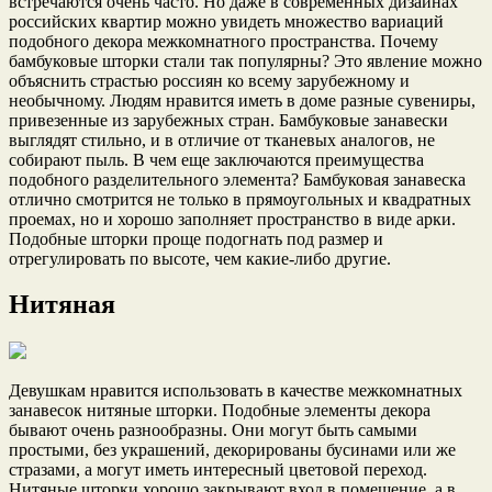
встречаются очень часто. Но даже в современных дизайнах
российских квартир можно увидеть множество вариаций
подобного декора межкомнатного пространства. Почему
бамбуковые шторки стали так популярны? Это явление можно
объяснить страстью россиян ко всему зарубежному и
необычному. Людям нравится иметь в доме разные сувениры,
привезенные из зарубежных стран. Бамбуковые занавески
выглядят стильно, и в отличие от тканевых аналогов, не
собирают пыль. В чем еще заключаются преимущества
подобного разделительного элемента? Бамбуковая занавеска
отлично смотрится не только в прямоугольных и квадратных
проемах, но и хорошо заполняет пространство в виде арки.
Подобные шторки проще подогнать под размер и
отрегулировать по высоте, чем какие-либо другие.
Нитяная
Девушкам нравится использовать в качестве межкомнатных
занавесок нитяные шторки. Подобные элементы декора
бывают очень разнообразны. Они могут быть самыми
простыми, без украшений, декорированы бусинами или же
стразами, а могут иметь интересный цветовой переход.
Нитяные шторки хорошо закрывают вход в помещение, а в