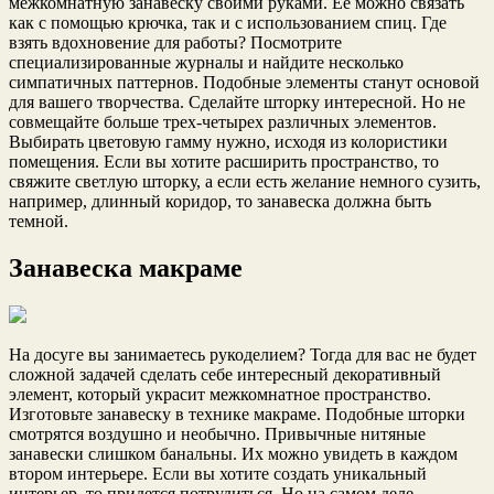
межкомнатную занавеску своими руками. Ее можно связать
как с помощью крючка, так и с использованием спиц. Где
взять вдохновение для работы? Посмотрите
специализированные журналы и найдите несколько
симпатичных паттернов. Подобные элементы станут основой
для вашего творчества. Сделайте шторку интересной. Но не
совмещайте больше трех-четырех различных элементов.
Выбирать цветовую гамму нужно, исходя из колористики
помещения. Если вы хотите расширить пространство, то
свяжите светлую шторку, а если есть желание немного сузить,
например, длинный коридор, то занавеска должна быть
темной.
Занавеска макраме
На досуге вы занимаетесь рукоделием? Тогда для вас не будет
сложной задачей сделать себе интересный декоративный
элемент, который украсит межкомнатное пространство.
Изготовьте занавеску в технике макраме. Подобные шторки
смотрятся воздушно и необычно. Привычные нитяные
занавески слишком банальны. Их можно увидеть в каждом
втором интерьере. Если вы хотите создать уникальный
интерьер, то придется потрудиться. Но на самом деле