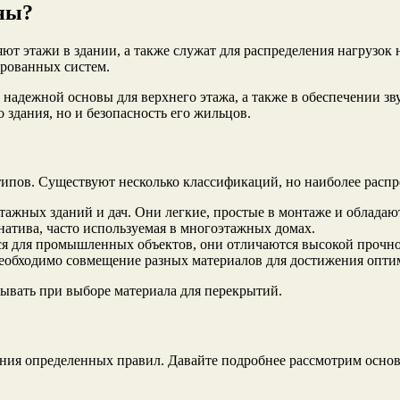
жны?
ют этажи в здании, а также служат для распределения нагрузок
ированных систем.
 надежной основы для верхнего этажа, а также в обеспечении зв
 здания, но и безопасность его жильцов.
 типов. Существуют несколько классификаций, но наиболее расп
этажных зданий и дач. Они легкие, простые в монтаже и облад
рнатива, часто используемая в многоэтажных домах.
ся для промышленных объектов, они отличаются высокой прочно
необходимо совмещение разных материалов для достижения оптим
ывать при выборе материала для перекрытий.
ния определенных правил. Давайте подробнее рассмотрим основ