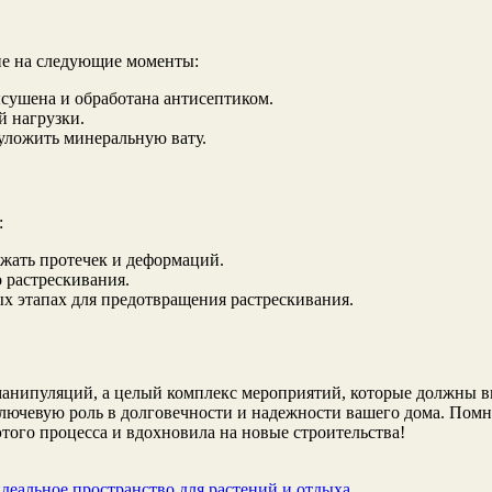
ие на следующие моменты:
ысушена и обработана антисептиком.
й нагрузки.
уложить минеральную вату.
:
ежать протечек и деформаций.
о растрескивания.
х этапах для предотвращения растрескивания.
манипуляций, а целый комплекс мероприятий, которые должны 
чевую роль в долговечности и надежности вашего дома. Помните
этого процесса и вдохновила на новые строительства!
деальное пространство для растений и отдыха