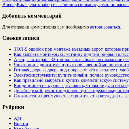
Вперед
Как сделать забор из габионов своими руками: пошагов
Добавить комментарий
Для отправки комментария вам необходимо
авторизоваться
.
Свежие записи
ТОП-5 ошибок при монтаже въездных ворот, которые при
Как выбрать монтажную лестницу под тип опоры и класс
Аренда автокрана 32 тонны: как выбрать оптимальное ре
Чип‑тюнинг двигателя: путь к повышенной мощности и 
Готовая дверь vs дверь под покраску: что выгоднее и удо
Электроинструменты купить онлайн: полное руководство
Как правильно выбрать и купить климатическую систему 
Кондиционер на кухне: где ставить, чтобы не дуло на об
Дизайнерский ремонт под ключ: путь к идеальному интер
Сложности и преимущества строительства коттеджа на зе
Рубрики
Арт
Ворота
Все обо всем