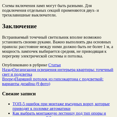
Схемы включения ламп могут быть разными. Для
подключения отдельных секций применяются двух- и
трехклавишные выключатели.
Заключение
Встраиваемый точечный светильник вполне возможно
установить своими руками. Важно выполнять два основных
правила: расстояние между ними должно быть не более 1 м, а
мощность лампочек выбирается средняя, не приводящая к
перегреву электрической системы и потолка.
Опубликовано в рубрике
Статьи
Назад
Организация освещения интерьера квартиры: точечный
свет и подсветка
Вперед
Парящий потолок из гипсокартона с подсветкой:
варианты дизайна (9 фото)
Свежие записи
ТОП-5 ошибок при монтаже въездных ворот, которые
приводят к поломке автоматики
Как выбрать монтажную лестницу под тип опоры и