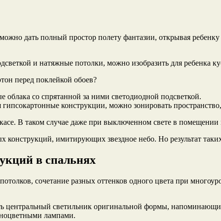
 можно дать полный простор полету фантазии, открывая ребенку
дсветкой и натяжные потолки, можно изобразить для ребенка ку
н перед поклейкой обоев?
е облака со спрятанной за ними светодиодной подсветкой.
уя гипсокартонные конструкции, можно зонировать пространство
ркасе. В таком случае даже при выключенном свете в помещени
х конструкций, имитирующих звездное небо. Но результат таких
укций в спальнях
отолков, сочетание разных оттенков одного цвета при многоур
ть центральный светильник оригинальной формы, напоминающий
зноцветными лампами.