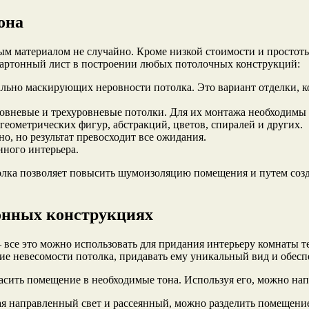
она
м материалом не случайно. Кроме низкой стоимости и простоты
окартонный лист в построении любых потолочных конструкций:
ально маскирующих неровности потолка. Это вариант отделки, к
вневые и трехуровневые потолки. Для их монтажа необходимы п
ометрических фигур, абстракций, цветов, спиралей и других.
о, но результат превосходит все ожидания.
нного интерьера.
олка позволяет повысить шумоизоляцию помещения и путем созд
онных конструкциях
– все это можно использовать для придания интерьеру комнаты 
ие невесомости потолка, придавать ему уникальный вид и обес
асить помещение в необходимые тона. Используя его, можно нап
я направленный свет и рассеянный, можно разделить помещение