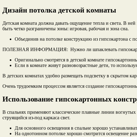
Дизайн потолка детской комнаты
Детская комната должна давать ощущение тепла и света. В ней
быть четко разграничены зоны: игровая, рабочая и зона сна.
Объединив на потолке конструкцию из гипсокартона с по
ПОЛЕЗНАЯ ИНФОРМАЦИЯ: Нужно ли шпаклевать гипсокарто
Оригинально смотрятся в детской комнате гипсокартонны
Если в комнате живут разновозрастные дети, то использ
В детских комнатах удобно размещать подсветку в скрытом ка
Очень трудоемким процессом является создание гипсокартонны
Использование гипсокартонных констр
В спальнях применяют классические плавные линии вогнутых п
струящийся из-под каркаса свет.
Для основного освещения в спальне хорошо устанавлива
На однотонном потолке хорошо смотрится освещение ра