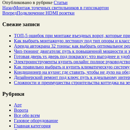
Опубликовано в рубрике
Статьи
Назад
Монтаж точечных светильников в гипсокартон
Вперед
Подключение HDMI розетки
Свежие записи
ТОП-5 ошибок при монтаже въездных ворот, которые при
Как выбрать монтажную лестницу под тип опоры и класс
Аренда автокрана 32 тонны: как выбрать оптимальное ре
Чип‑тюнинг двигателя: путь к повышенной мощности и 
Готовая дверь vs дверь под покраску: что выгоднее и удо
Электроинструменты купить онлайн: полное руководство
Как правильно выбрать и купить климатическую систему 
Кондиционер на кухне: где ставить, чтобы не дуло на об
Дизайнерский ремонт под ключ: путь к идеальному интер
Сложности и преимущества строительства коттеджа на зе
Рубрики
Арт
Ворота
Все обо всем
Газовое оборудование
Главная категория