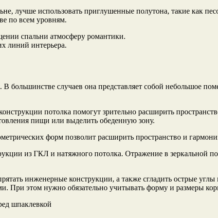
льне, лучше использовать приглушенные полутона, такие как пе
ве по всем уровням.
ещении спальни атмосферу романтики.
их линий интерьера.
 В большинстве случаев она представляет собой небольшое поме
онструкции потолка помогут зрительно расширить пространств
отовления пищи или выделить обеденную зону.
ометрических форм позволит расширить пространство и гармон
рукции из ГКЛ и натяжного потолка. Отражение в зеркальной п
прятать инженерные конструкции, а также сгладить острые углы
и. При этом нужно обязательно учитывать форму и размеры кор
ед шпаклевкой