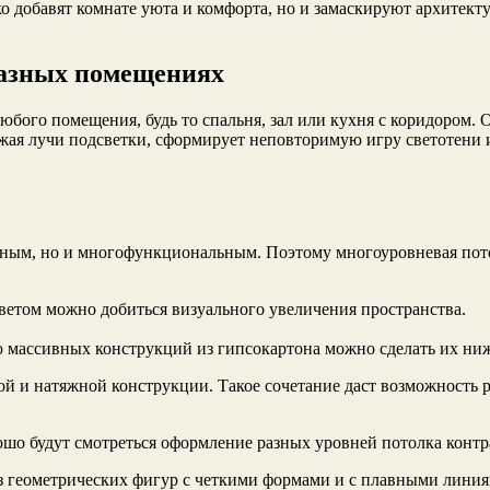
ко добавят комнате уюта и комфорта, но и замаскируют архитект
разных помещениях
бого помещения, будь то спальня, зал или кухня с коридором. 
ажая лучи подсветки, сформирует неповторимую игру светотени 
ьным, но и многофункциональным. Поэтому многоуровневая пото
ветом можно добиться визуального увеличения пространства.
 массивных конструкций из гипсокартона можно сделать их ниж
ой и натяжной конструкции. Такое сочетание даст возможность
ошо будут смотреться оформление разных уровней потолка контр
з геометрических фигур с четкими формами и с плавными линия