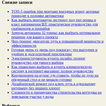
Свежие записи
ТОП-5 ошибок при монтаже въездных ворот, которые
приводят к поломке автоматики
Как выбрать монтажную лестницу под тип опоры и
класс напряжения ВЛ: практическое руководство для
снабженцев и прорабов
Аренда автокрана 32 тонны: как выбрать оптимальное
решение для вашего проекта
Чип‑тюнинг двигателя: путь к повышенной мощности и
эффективности
Готовая дверь vs дверь под покраску: что выгоднее и
удобнее в долгосрочной перспективе
Электроинструменты купить онлайн: полное
руководство для умного выбора
Как правильно выбрать и купить климатическую
систему в интернет‑магазине: полное руководство
Кондиционер на кухне: где ставить, чтобы не дуло на
обеденный стол и не мешало готовке
Дизайнерский ремонт под ключ: путь к идеальному
интерьеру без лишних хлопот
Сложности и преимущества строительства коттеджа на
земельном участке у воды
Рубрики