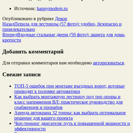
Источник:
happymodern.ru
Опубликовано в рубрике
Декор
Назад
Перила для лестницы (57 фото): удобно, безопасно и
привлекательно
Вперед
Входные стальные двери (59 фото): защита для дома-
крепости
Добавить комментарий
Для отправки комментария вам необходимо
авторизоваться
.
Свежие записи
ТОП-5 ошибок при монтаже въездных ворот, которые
приводят к поломке автоматики
Как выбрать монтажную лестницу под тип опоры и
класс напряжения ВЛ: практическое руководство для
снабженцев и прорабов
Аренда автокрана 32 тонны: как выбрать оптимальное
решение для вашего проекта
Чип‑тюнинг двигателя: путь к повышенной мощности и
эффективности