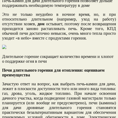
Печь-камин для дачи длительного горения позволяет дольше
поддерживать необходимую температуру в доме
Это не только неудобно в ночное время, но, и при
относительно длительном (например, уход на работу)
отсутствии хозяев,
дом
остывает, поэтому после возвращения
приходится заново растапливать печь. Кроме того, КПД
обычной печи достаточно невысок, очень много тепла просто
уходит «в небо» вместе с продуктами горения.
Длительное горение сокращает количество времени и хлопот
о поддержке огня в печи
Печи длительного горения для отопления: оцениваем
преимущества
Зачастую ответ на вопрос, как выбрать печь-камин для дачи,
лежит в плоскости доступности того или иного вида топлива:
газ, дрова, уголь, жидкое топливо. При начале освоения
дачного участка, когда подведение газовой магистрали только
планируется (или вообще не предусмотрено), печи (камины)
для дачи дровяные длительного горения становятся
практически безальтернативным вариантом для обеспечения
приемлемых условий обитаемости в доме. Электрические