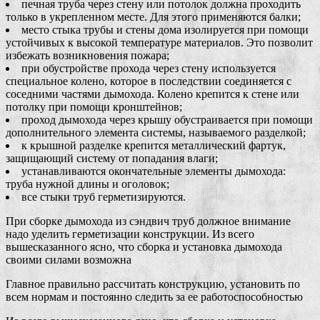
печная труба через стену или потолок должна проходить
только в укрепленном месте. Для этого применяются балки;
место стыка трубы и стены дома изолируется при помощи
устойчивых к высокой температуре материалов. Это позволит
избежать возникновения пожара;
при обустройстве прохода через стену используется
специальное колено, которое в последствии соединяется с
соседними частями дымохода. Колено крепится к стене или
потолку при помощи кронштейнов;
проход дымохода через крышу обустраивается при помощи
дополнительного элемента системы, называемого разделкой;
к крышной разделке крепится металлический фартук,
защищающий систему от попадания влаги;
устанавливаются окончательные элементы дымохода:
труба нужной длины и оголовок;
все стыки труб герметизируются.
При сборке дымохода из сэндвич труб должное внимание
надо уделить герметизации конструкции. Из всего
вышесказанного ясно, что сборка и установка дымохода
своими силами возможна
Главное правильно рассчитать конструкцию, установить по
всем нормам и постоянно следить за ее работоспособностью