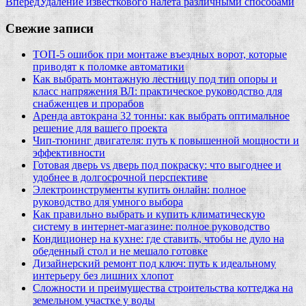
Вперед
Удаление известкового налета различными способами
Свежие записи
ТОП-5 ошибок при монтаже въездных ворот, которые
приводят к поломке автоматики
Как выбрать монтажную лестницу под тип опоры и
класс напряжения ВЛ: практическое руководство для
снабженцев и прорабов
Аренда автокрана 32 тонны: как выбрать оптимальное
решение для вашего проекта
Чип‑тюнинг двигателя: путь к повышенной мощности и
эффективности
Готовая дверь vs дверь под покраску: что выгоднее и
удобнее в долгосрочной перспективе
Электроинструменты купить онлайн: полное
руководство для умного выбора
Как правильно выбрать и купить климатическую
систему в интернет‑магазине: полное руководство
Кондиционер на кухне: где ставить, чтобы не дуло на
обеденный стол и не мешало готовке
Дизайнерский ремонт под ключ: путь к идеальному
интерьеру без лишних хлопот
Сложности и преимущества строительства коттеджа на
земельном участке у воды