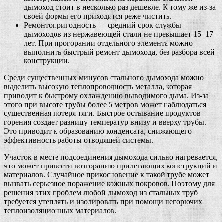
дымоход стоит в несколько раз дешевле. К тому же из-за
своей формы его приходится реже чистить.
Ремонтопригодность — средний срок службы
дымоходов из нержавеющей стали не превышает 15–17
лет. При прогорании отдельного элемента можно
выполнить быстрый ремонт дымохода, без разбора всей
конструкции.
Среди существенных минусов стального дымохода можно
выделить высокую теплопроводность металла, которая
приводит к быстрому охлаждению выводимого дыма. Из-за
этого при высоте трубы более 5 метров может наблюдаться
существенная потеря тяги. Быстрое остывание продуктов
горения создает разницу температур внизу и вверху трубы.
Это приводит к образованию конденсата, снижающего
эффективность работы отводящей системы.
Участок в месте подсоединения дымохода сильно нагревается,
что может привести возгоранию прилегающих конструкций и
материалов. Случайное прикосновение к такой трубе может
вызвать серьезное поражение кожных покровов. Поэтому для
решения этих проблем любой дымоход из стальных труб
требуется утеплять и изолировать при помощи негорючих
теплоизоляционных материалов.