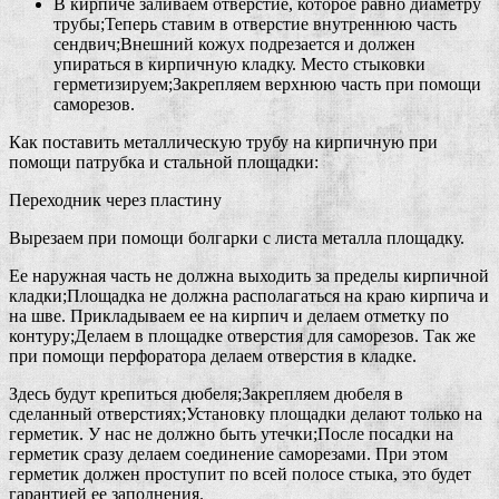
В кирпиче заливаем отверстие, которое равно диаметру
трубы;Теперь ставим в отверстие внутреннюю часть
сендвич;Внешний кожух подрезается и должен
упираться в кирпичную кладку. Место стыковки
герметизируем;Закрепляем верхнюю часть при помощи
саморезов.
Как поставить металлическую трубу на кирпичную при
помощи патрубка и стальной площадки:
Переходник через пластину
Вырезаем при помощи болгарки с листа металла площадку.
Ее наружная часть не должна выходить за пределы кирпичной
кладки;Площадка не должна располагаться на краю кирпича и
на шве. Прикладываем ее на кирпич и делаем отметку по
контуру;Делаем в площадке отверстия для саморезов. Так же
при помощи перфоратора делаем отверстия в кладке.
Здесь будут крепиться дюбеля;Закрепляем дюбеля в
сделанный отверстиях;Установку площадки делают только на
герметик. У нас не должно быть утечки;После посадки на
герметик сразу делаем соединение саморезами. При этом
герметик должен проступит по всей полосе стыка, это будет
гарантией ее заполнения.