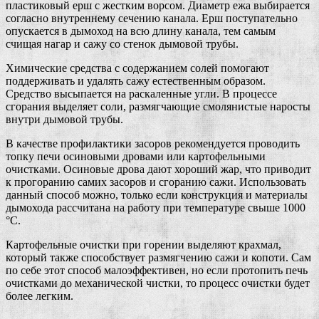
пластиковый ерш с жестким ворсом. Диаметр ежа выбирается
согласно внутреннему сечению канала. Ерш поступательно
опускается в дымоход на всю длину канала, тем самым
счищая нагар и сажу со стенок дымовой трубы.
Химические средства с содержанием солей помогают
поддерживать и удалять сажу естественным образом.
Средство высыпается на раскаленные угли. В процессе
сгорания выделяет соли, размягчающие смолянистые наросты
внутри дымовой трубы.
В качестве профилактики засоров рекомендуется проводить
топку печи осиновыми дровами или картофельными
очистками. Осиновые дрова дают хороший жар, что приводит
к прогоранию самих засоров и сгоранию сажи. Использовать
данный способ можно, только если конструкция и материалы
дымохода рассчитана на работу при температуре свыше 1000
°C.
Картофельные очистки при горении выделяют крахмал,
который также способствует размягчению сажи и копоти. Сам
по себе этот способ малоэффективен, но если протопить печь
очистками до механической чистки, то процесс очистки будет
более легким.