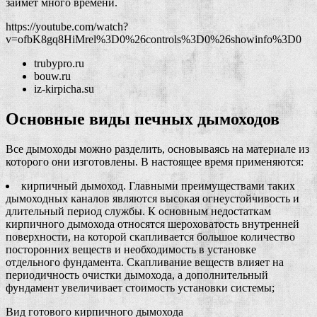
займет много времени.
https://youtube.com/watch?
v=ofbK8gq8HiMrel%3D0%26controls%3D0%26showinfo%3D0
trubypro.ru
bouw.ru
iz-kirpicha.su
Основные виды печных дымоходов
Все дымоходы можно разделить, основываясь на материале из
которого они изготовлены. В настоящее время применяются:
кирпичный дымоход. Главными преимуществами таких
дымоходных каналов являются высокая огнеустойчивость и
длительный период службы. К основным недостаткам
кирпичного дымохода относятся шероховатость внутренней
поверхности, на которой скапливается большое количество
посторонних веществ и необходимость в установке
отдельного фундамента. Скапливание веществ влияет на
периодичность очистки дымохода, а дополнительный
фундамент увеличивает стоимость установки системы;
Вид готового кирпичного дымохода