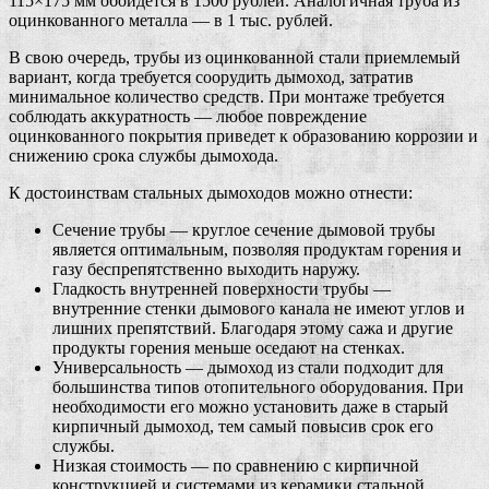
115×175 мм обойдется в 1500 рублей. Аналогичная труба из
оцинкованного металла — в 1 тыс. рублей.
В свою очередь, трубы из оцинкованной стали приемлемый
вариант, когда требуется соорудить дымоход, затратив
минимальное количество средств. При монтаже требуется
соблюдать аккуратность — любое повреждение
оцинкованного покрытия приведет к образованию коррозии и
снижению срока службы дымохода.
К достоинствам стальных дымоходов можно отнести:
Сечение трубы — круглое сечение дымовой трубы
является оптимальным, позволяя продуктам горения и
газу беспрепятственно выходить наружу.
Гладкость внутренней поверхности трубы —
внутренние стенки дымового канала не имеют углов и
лишних препятствий. Благодаря этому сажа и другие
продукты горения меньше оседают на стенках.
Универсальность — дымоход из стали подходит для
большинства типов отопительного оборудования. При
необходимости его можно установить даже в старый
кирпичный дымоход, тем самый повысив срок его
службы.
Низкая стоимость — по сравнению с кирпичной
конструкцией и системами из керамики стальной