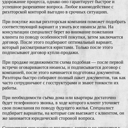
удорожание процесса, однако оно гарантирует быстрое и
успешное разрешение вопроса. Любое взаимодействие с
риэлторской конторой выгодно в срочных ситуациях.
При покупке жилья риэлторская компания поможет подобрать
соответствующий вариант и узнать все нюансы дела. На
консультации специалист берет во внимание пожелания
клиента по поводу особенностей покупки, затем заключается
договор. После этого подбирают оптимальный вариант,
который рассматривается юристами. Только после этого
подписывают договор купли-продажи.
При продаже недвижимости схема подобная — после первой
встречи оговариваются нюансы, и подписывается договор с
компанией, после этого начинается подготовка документов.
Риэлторы быстро собирают полный пакет документов, так как
часто сотрудничают с госструктурами и знают тонкости их
работы.
При необходимости съёма дома или квартиры достаточно
будет телефонного звонка, в ходе которого клиент уточняет
свои пожелания по поводу будущего жилья. Специалист
подбирает варианты, на которые сам выезжает с клиентом, он
же занимается юридической стороной вопроса.
Существуют еще частные риэлторы, которые не относятся к