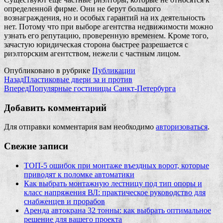
определенной фирме. Они не берут большого
вознаграждения, но и особых гарантий на их деятельность
нет. Потому что при выборе агентства недвижимости можно
узнать его репутацию, проверенную временем. Кроме того,
зачастую юридическая сторона быстрее разрешается с
риэлторским агентством, нежели с частным лицом.
Опубликовано в рубрике
Публикации
Назад
Пластиковые двери за и против
Вперед
Популярные гостиницы Санкт-Петербурга
Добавить комментарий
Для отправки комментария вам необходимо
авторизоваться
.
Свежие записи
ТОП-5 ошибок при монтаже въездных ворот, которые
приводят к поломке автоматики
Как выбрать монтажную лестницу под тип опоры и
класс напряжения ВЛ: практическое руководство для
снабженцев и прорабов
Аренда автокрана 32 тонны: как выбрать оптимальное
решение для вашего проекта