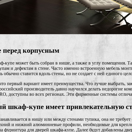
 перед корпусным
-купе может быть собран в нише, а также в углу помещения. Т
пам и дефектам в стене. Часто именно встроенную мебель мон
ь обычно ставится вдоль стены, но не создает с ней единого цел
что первый вариант имеет преимущества. Что лучше выбрать, з
 российский производитель давно научился делать недорогие к
RO, доступны во всех регионах. Эти фирменные системы отлич
й шкаф-купе имеет привлекательную с
танавливается в нишу или между стенами тупика, она не требует с
хний и нижний алюминиевые профили, необходимые для креплени
а фурнитура для дверей шкафа-купе. Далее будут добавлены дв