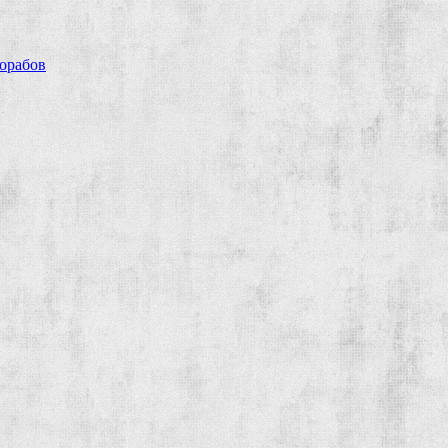
рорабов