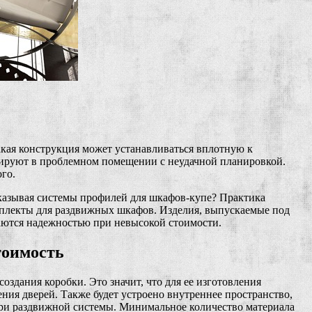
акая конструкция может устанавливаться вплотную к
тируют в проблемном помещении с неудачной планировкой.
ого.
аказывая системы профилей для шкафов-купе? Практика
омплекты для раздвижных шкафов. Изделия, выпускаемые под
аются надежностью при невысокой стоимости.
тоимость
оздания коробки. Это значит, что для ее изготовления
я дверей. Также будет устроено внутреннее пространство,
ери раздвижной системы. Минимальное количество материала