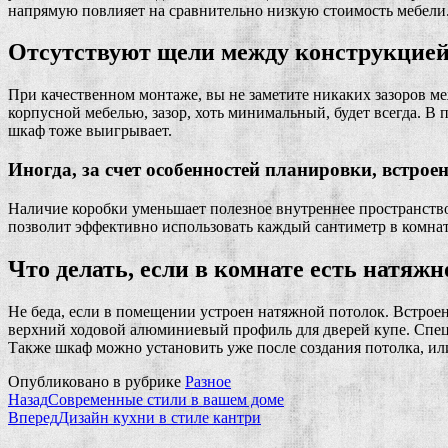
напрямую повлияет на сравнительно низкую стоимость мебели
Отсутствуют щели между конструкцией
При качественном монтаже, вы не заметите никаких зазоров ме
корпусной мебелью, зазор, хоть минимальный, будет всегда. 
шкаф тоже выигрывает.
Иногда, за счет особенностей планировки, встрое
Наличие коробки уменьшает полезное внутреннее пространство
позволит эффективно использовать каждый сантиметр в комнат
Что делать, если в комнате есть натяж
Не беда, если в помещении устроен натяжной потолок. Встрое
верхний ходовой алюминиевый профиль для дверей купе. Спец
Также шкаф можно установить уже после создания потолка, ил
Опубликовано в рубрике
Разное
Назад
Современные стили в вашем доме
Вперед
Дизайн кухни в стиле кантри