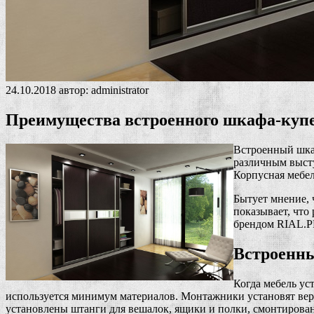
24.10.2018
автор:
administrator
Преимущества встроенного шкафа-купе
Встроенный шкаф
различным высту
Корпусная мебел
Бытует мнение, 
показывает, что
брендом RIAL.P
Встроенны
Когда мебель ус
используется минимум материалов. Монтажники установят вер
установлены штанги для вешалок, ящики и полки, смонтирован