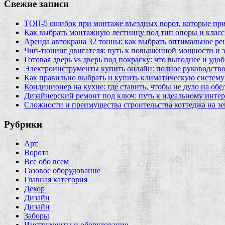
Свежие записи
ТОП-5 ошибок при монтаже въездных ворот, которые при
Как выбрать монтажную лестницу под тип опоры и класс
Аренда автокрана 32 тонны: как выбрать оптимальное ре
Чип‑тюнинг двигателя: путь к повышенной мощности и 
Готовая дверь vs дверь под покраску: что выгоднее и удо
Электроинструменты купить онлайн: полное руководство
Как правильно выбрать и купить климатическую систему 
Кондиционер на кухне: где ставить, чтобы не дуло на об
Дизайнерский ремонт под ключ: путь к идеальному интер
Сложности и преимущества строительства коттеджа на зе
Рубрики
Арт
Ворота
Все обо всем
Газовое оборудование
Главная категория
Декор
Дизайн
Дизайн
Заборы
Инструменты и оборудование