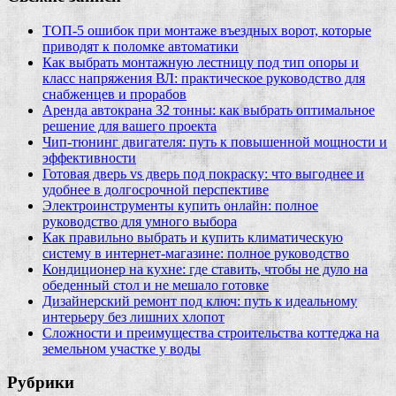
ТОП-5 ошибок при монтаже въездных ворот, которые
приводят к поломке автоматики
Как выбрать монтажную лестницу под тип опоры и
класс напряжения ВЛ: практическое руководство для
снабженцев и прорабов
Аренда автокрана 32 тонны: как выбрать оптимальное
решение для вашего проекта
Чип‑тюнинг двигателя: путь к повышенной мощности и
эффективности
Готовая дверь vs дверь под покраску: что выгоднее и
удобнее в долгосрочной перспективе
Электроинструменты купить онлайн: полное
руководство для умного выбора
Как правильно выбрать и купить климатическую
систему в интернет‑магазине: полное руководство
Кондиционер на кухне: где ставить, чтобы не дуло на
обеденный стол и не мешало готовке
Дизайнерский ремонт под ключ: путь к идеальному
интерьеру без лишних хлопот
Сложности и преимущества строительства коттеджа на
земельном участке у воды
Рубрики