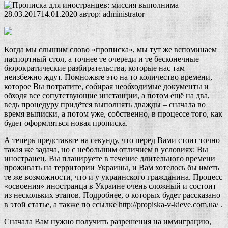
28.03.2017
14.01.2020
автор:
administrator
Когда мы слышим слово «прописка», мы тут же вспоминаем
паспортный стол, а точнее те очереди и те бесконечные
бюрократические разбирательства, которые нас там
неизбежно ждут. Помножьте это на то количество времени,
которое Вы потратите, собирая необходимые документы и
обходя все сопутствующие инстанции, а потом ещё на два,
ведь процедуру придётся выполнять дважды – сначала во
время выписки, а потом уже, собственно, в процессе того, как
будет оформляться новая прописка.
А теперь представьте на секунду, что перед Вами стоит точно
такая же задача, но с небольшим отличием в условиях: Вы
иностранец. Вы планируете в течение длительного времени
проживать на территории Украины, и Вам хотелось бы иметь
те же возможности, что и у украинского гражданина. Процесс
«освоения» иностранца в Украине очень сложный и состоит
из нескольких этапов. Подробнее, о которых будет рассказано
в этой статье, а также по ссылке http://propiska-v-kieve.com.ua/ .
Сначала Вам нужно получить разрешения на иммиграцию,