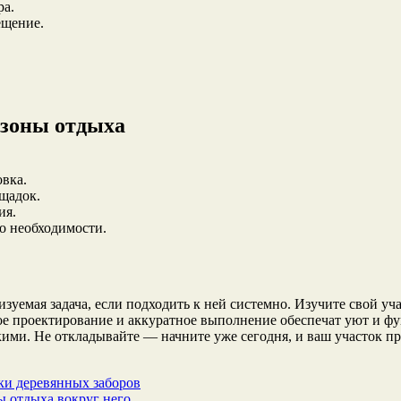
ра.
ещение.
 зоны отдыха
овка.
щадок.
ия.
по необходимости.
уемая задача, если подходить к ней системно. Изучите свой уча
ое проектирование и аккуратное выполнение обеспечат уют и фу
ми. Не откладывайте — начните уже сегодня, и ваш участок пре
ки деревянных заборов
ы отдыха вокруг него