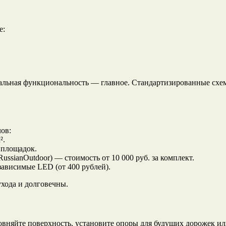
е:
мальная функциональность — главное. Стандартизированные схе
ов:
².
 площадок.
ssianOutdoor) — стоимость от 10 000 руб. за комплект.
ависимые LED (от 400 рублей).
хода и долговечны.
овняйте поверхность, установите опоры для будущих дорожек и