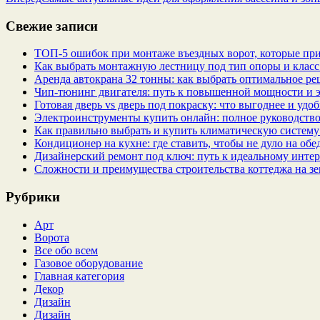
Свежие записи
ТОП-5 ошибок при монтаже въездных ворот, которые при
Как выбрать монтажную лестницу под тип опоры и класс
Аренда автокрана 32 тонны: как выбрать оптимальное ре
Чип‑тюнинг двигателя: путь к повышенной мощности и 
Готовая дверь vs дверь под покраску: что выгоднее и удо
Электроинструменты купить онлайн: полное руководство
Как правильно выбрать и купить климатическую систему 
Кондиционер на кухне: где ставить, чтобы не дуло на об
Дизайнерский ремонт под ключ: путь к идеальному интер
Сложности и преимущества строительства коттеджа на зе
Рубрики
Арт
Ворота
Все обо всем
Газовое оборудование
Главная категория
Декор
Дизайн
Дизайн