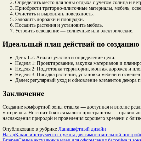
Определить место для зоны отдыха с учетом солнца и вет
Приобрести траторно-плиточные материалы, мебель, осв
Очистить и выровнять поверхность.
Заложить дорожки и площадки.
Посадить растения и установить мебель.
Устроить освещение — солнечные или электрические.
Идеальный план действий по созданию
День 1-2: Анализ участка и определение цели.
Неделя 1: Проектирование, закупка материалов и планир
Неделя 2: Подготовка территории, монтаж дорожек и пло
Неделя 3: Посадка растений, установка мебели и освещен
Далее: регулярный уход и обновление элементов декора 
Заключение
Создание комфортной зоны отдыха — доступная и вполне реализ
материалы. Не стоит бояться малого пространства — правильн
наслаждения природой и проведения хорошего времени с близки
Опубликовано в рубрике
Ландшафтный дизайн
Назад
Какие инструменты нужны для самостоятельной построй
Вперед
Самые актуальные идеи для оформления бассейна и зон