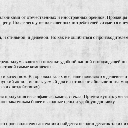
льниками от отечественных и иностранных брендов. Продавцы 
ену. После чего у непосвященных потребителей создается впечат
й, и стильной, и дешевой. Но как не ошибиться с производител
чередь задумываются о покупке удобной ванной и подходящей п
цветовой гамме комплекты.
ью и качеством. В торговых залах все чаще появляются дешевые
рупкий акрил, используемый для изготовления большинства мод
еских воздействиях).
я продукция из санфаянса, камня, стекла. Причем купить умыв
гают заказчикам более выгодные цены и удобную доставку.
го производителя сантехники найдется не один десяток таких из