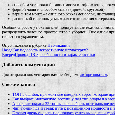
способом установки (в зависимости от оформления, поку
формой чаши и способом смыва (прямой, круговой);
вариантом монтажа сливного бачка (моноблок, инсталляци
расцветкой и используемым для изготовления материалом
Особым спросом у покупателей пользуется сантехника с инста
распределить полезное пространство в уборной. Еще одной при
станет его украшением.
Опубликовано в рубрике
Публикации
Назад
Как подобрать декоративную штукатурку?
Вперед
Провод ПВ-3, особенности и характеристики
Добавить комментарий
Для отправки комментария вам необходимо
авторизоваться
.
Свежие записи
ТОП-5 ошибок при монтаже въездных ворот, которые при
Как выбрать монтажную лестницу под тип опоры и класс
Аренда автокрана 32 тонны: как выбрать оптимальное ре
Чип‑тюнинг двигателя: путь к повышенной мощности и 
Готовая дверь vs дверь под покраску: что выгоднее и удо