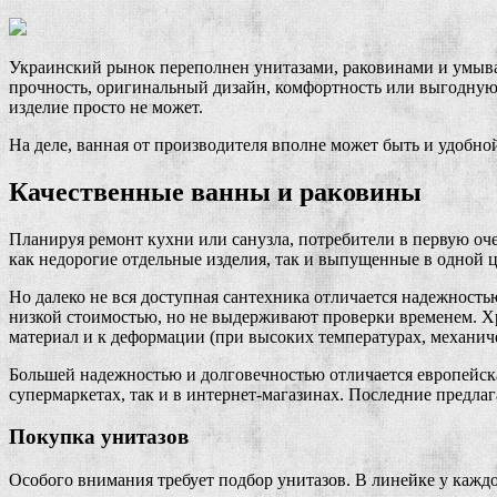
Украинский рынок переполнен унитазами, раковинами и умыва
прочность, оригинальный дизайн, комфортность или выгодную ц
изделие просто не может.
На деле, ванная от производителя вполне может быть и удобно
Качественные ванны и раковины
Планируя ремонт кухни или санузла, потребители в первую о
как недорогие отдельные изделия, так и выпущенные в одной 
Но далеко не вся доступная сантехника отличается надежност
низкой стоимостью, но не выдерживают проверки временем. Х
материал и к деформации (при высоких температурах, механич
Большей надежностью и долговечностью отличается европейска
супермаркетах, так и в интернет-магазинах. Последние предла
Покупка унитазов
Особого внимания требует подбор унитазов. В линейке у каждо