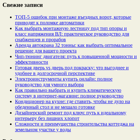
Свежие записи
ТОП-5 ошибок при монтаже въездных ворот, которые
приводят к поломке автоматики
Как выбрать монтажную лестницу под тип опоры и
класс напряжения ВЛ: практическое руководство для
снабженцев и прорабов
Аренда автокрана 32 тонны: как выбрать оптимальное
решение для вашего проекта
Чип‑тюнинг двигателя: путь к повышенной мощности и
эффективности
Готовая дверь vs дверь под покраску: что выгоднее и
удобнее в долгосрочной перспективе
Электроинструменты купить онлайн: полное
руководство для умного выбора
Как правильно выбрать и купить климатическую
систему в интернет‑магазине: полное руководство
Кондиционер на кухне: где ставить, чтобы не дуло на
обеденный стол и не мешало готовке
Дизайнерский ремонт под ключ: путь к идеальному
интерьеру без лишних хлопот
Сложности и преимущества строительства коттеджа на
земельном участке у воды