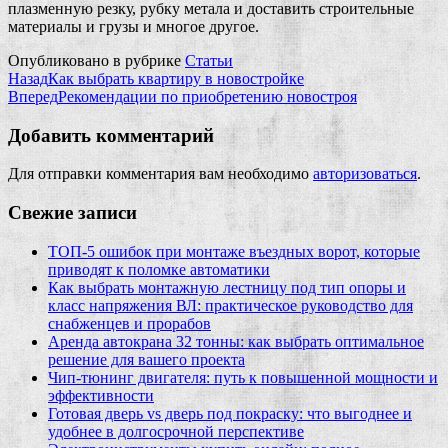
плазменную резку, рубку метала и доставить строительные
материалы и грузы и многое другое.
Опубликовано в рубрике
Статьи
Назад
Как выбрать квартиру в новостройке
Вперед
Рекомендации по приобретению новостроя
Добавить комментарий
Для отправки комментария вам необходимо
авторизоваться
.
Свежие записи
ТОП-5 ошибок при монтаже въездных ворот, которые
приводят к поломке автоматики
Как выбрать монтажную лестницу под тип опоры и
класс напряжения ВЛ: практическое руководство для
снабженцев и прорабов
Аренда автокрана 32 тонны: как выбрать оптимальное
решение для вашего проекта
Чип‑тюнинг двигателя: путь к повышенной мощности и
эффективности
Готовая дверь vs дверь под покраску: что выгоднее и
удобнее в долгосрочной перспективе