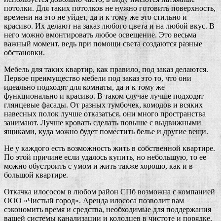
потолки. Для таких потолков не нужно готовить поверхность,
времени на это не уйдет, да и к тому же это стильно и
красиво. Их делают на заказ любого цвета и на любой вкус. В
него можно вмонтировать любое освещение. Это весьма
важный момент, ведь при помощи света создаются разные
обстановки.
Мебель для таких квартир, как правило, под заказ делаются.
Первое преимущество мебели под заказ это то, что они
идеально подходят для комнаты, да и к тому же
функционально и красиво. В таком случае лучше подходят
глянцевые фасады. От разных тумбочек, комодов и всяких
навесных полок лучше отказаться, они много пространства
занимают. Лучше кровать сделать повыше с выдвижными
ящиками, куда можно будет поместить белье и другие вещи.
Не у каждого есть возможность жить в собственной квартире.
По этой причине если удалось купить, но небольшую, то ее
можно обустроить с умом и жить также хорошо, как и в
большой квартире.
Откачка илососом в любом район СПб возможна с компанией
ООО «Чистый город». Аренда илососа позволит вам
сэкономить время и средства, необходимые для поддержания
вашей системы канализации и колодцев в чистоте и порядке.