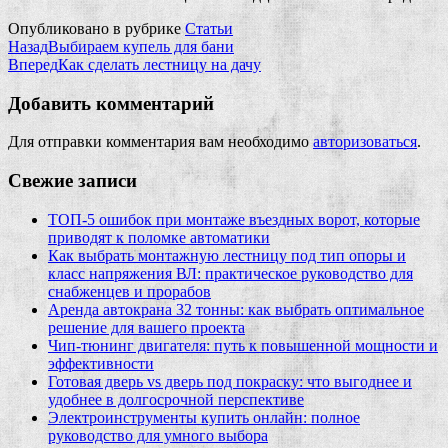
Опубликовано в рубрике
Статьи
Назад
Выбираем купель для бани
Вперед
Как сделать лестницу на дачу
Добавить комментарий
Для отправки комментария вам необходимо
авторизоваться
.
Свежие записи
ТОП-5 ошибок при монтаже въездных ворот, которые
приводят к поломке автоматики
Как выбрать монтажную лестницу под тип опоры и
класс напряжения ВЛ: практическое руководство для
снабженцев и прорабов
Аренда автокрана 32 тонны: как выбрать оптимальное
решение для вашего проекта
Чип‑тюнинг двигателя: путь к повышенной мощности и
эффективности
Готовая дверь vs дверь под покраску: что выгоднее и
удобнее в долгосрочной перспективе
Электроинструменты купить онлайн: полное
руководство для умного выбора